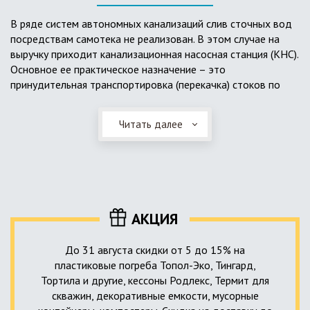
выполненный из пластика, может служить на территории с
высоким УГВ.
В ряде систем автономных канализаций слив сточных вод
посредствам самотека не реализован. В этом случае на
Очищенная вода без перебоев – незабвенная мечта
выручку приходит канализационная насосная станция (КНС).
каждого владельца загородного дома. Чтобы выполнить
Основное ее практическое назначение – это
установку кессонов, погребов и колодцев, вам непременно
принудительная транспортировка (перекачка) стоков по
следует воспользоваться услугами специалистов нашей
месту дислокации центров сбора и очистки.
компании. Мы максимально оперативно и качественно
проведем весь комплекс изыскательских мероприятий,
Читать далее
Такая станция может позиционироваться как в подвальном
выполним необходимые расчеты и проектирование,
помещении дома, так и функционировать в условиях
осуществим монтаж канализации под ключ.
окружающей среды. С внешней стороны она обустроена
корпусом из армированного стеклопластика, стойкого к
внешним механическим воздействиям. Конечная
комплектация станции может варьироваться в зависимости
АКЦИЯ
от исполнения.
До 31 августа скидки от 5 до 15% на
пластиковые погреба Топол-Эко, Тингард,
Тортила и другие, кессоны Родлекс, Термит для
скважин, декоративные емкости, мусорные