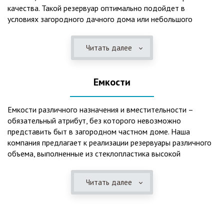
качества. Такой резервуар оптимально подойдет в
условиях загородного дачного дома или небольшого
коттеджа. В основе конструкции такого резервуара –
септик, основной задачей которого является отстаивание,
Читать далее
механическая и биологическая очистка канализационных
вод.
Емкости
Главная причина популярности пластиковых и
стеклопластиковых септиков – отсутствие коррозийного
налета. К основным достоинствам данного изделия можно
Емкости различного назначения и вместительности –
также отнести:
обязательный атрибут, без которого невозможно
представить быт в загородном частном доме. Наша
безупречное качество изготовления;
компания предлагает к реализации резервуары различного
стойкость к высокому давлению грунта (даже в
объема, выполненные из стеклопластика высокой
ненаполненном состоянии);
категории качества. Они могут эффективно применяться
возможность эксплуатации при пониженных температурах
для хранения жидкостей, включая воду и ГСМ. Однако,
в зимнее время года;
Читать далее
одна из основных сфер их практического использования –
полная герметичность, что гарантирует отсутствие
это организация центров очистки, обустройство
неприятного запаха;
канализационных систем, пожарных станций.
высокий средний срок службы;
экологическая безопасность;