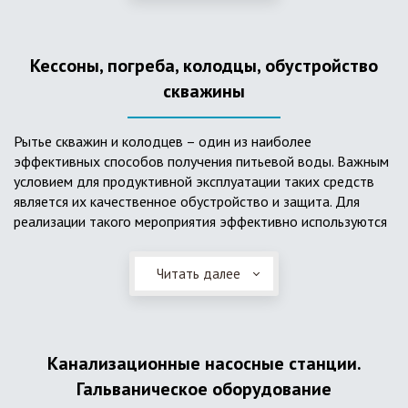
деформациям, что, по сравнению с пластиковым изделием
схожего назначения, – безусловный плюс. Именно данные
достоинства обуславливают большую популярность
Кессоны, погреба, колодцы, обустройство
септика из железобетонных колец.
скважины
Рытье скважин и колодцев – один из наиболее
эффективных способов получения питьевой воды. Важным
условием для продуктивной эксплуатации таких средств
является их качественное обустройство и защита. Для
реализации такого мероприятия эффективно используются
кессоны.
Читать далее
Главное и неоспоримое преимущество кессонов – это
возможность эксплуатации в условиях пониженных
температур, так как дополнительное оборудование
(фильтры и автоматика), входящее в их состав, не
подвержены промерзанию. Оптимальный вариант
Канализационные насосные станции.
установки железобетонных кессонов – это заниженный
Гальваническое оборудование
уровень грунтовых вод (УГВ) на участке, а кессон,