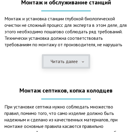
Монтаж и обслуживание станций
Монтаж и установка станции глубокой биологической
очистки не сложный процесс для эксперта в этом деле, для
этого необходимо пошагово соблюдать ряд требований.
Технически установка должна соответствовать
требованиям по монтажу от производителя, не нарушать
рекомендации в монтажной схеме и паспорте, в
электрической части, надо все же надо иметь
Читать далее
представления о требованиях ПУЭ, ведь не качественный
монтаж может привезти не только к выходу из строя
станции ГБО, но и стать причиной травмы и других более
серьезных последствий. Биологическая очистка сточных
Монтаж септиков, копка колодцев
вод – самый эффективный способ из всех существующих
сегодня. Степень очистки составляет 98%, стопроцентно
ликвидируются неприятные запахи, и на выходе из этого
При установке септика нужно соблюдать множество
оборудования вода может применяться для хозяйственных
правил, помимо того, что само изделие должно быть
нужд и полива огорода, а остатки ила при чистке могут
надежным и сделано из качественных материалов, при
стать эффективным удобрением. Нет необходимости
монтаже основные правила касаются правильно
тратить средства на ассенизаторскую машину. Системы