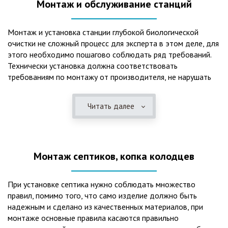
Монтаж и обслуживание станций
Монтаж и установка станции глубокой биологической
очистки не сложный процесс для эксперта в этом деле, для
этого необходимо пошагово соблюдать ряд требований.
Технически установка должна соответствовать
требованиям по монтажу от производителя, не нарушать
рекомендации в монтажной схеме и паспорте, в
электрической части, надо все же надо иметь
Читать далее
представления о требованиях ПУЭ, ведь не качественный
монтаж может привезти не только к выходу из строя
станции ГБО, но и стать причиной травмы и других более
серьезных последствий. Биологическая очистка сточных
Монтаж септиков, копка колодцев
вод – самый эффективный способ из всех существующих
сегодня. Степень очистки составляет 98%, стопроцентно
ликвидируются неприятные запахи, и на выходе из этого
При установке септика нужно соблюдать множество
оборудования вода может применяться для хозяйственных
правил, помимо того, что само изделие должно быть
нужд и полива огорода, а остатки ила при чистке могут
надежным и сделано из качественных материалов, при
стать эффективным удобрением. Нет необходимости
монтаже основные правила касаются правильно
тратить средства на ассенизаторскую машину. Системы