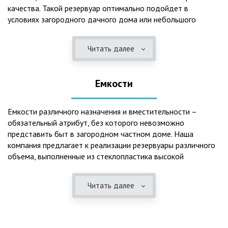
качества. Такой резервуар оптимально подойдет в
условиях загородного дачного дома или небольшого
коттеджа. В основе конструкции такого резервуара –
септик, основной задачей которого является отстаивание,
Читать далее
механическая и биологическая очистка канализационных
вод.
Емкости
Главная причина популярности пластиковых и
стеклопластиковых септиков – отсутствие коррозийного
налета. К основным достоинствам данного изделия можно
Емкости различного назначения и вместительности –
также отнести:
обязательный атрибут, без которого невозможно
представить быт в загородном частном доме. Наша
безупречное качество изготовления;
компания предлагает к реализации резервуары различного
стойкость к высокому давлению грунта (даже в
объема, выполненные из стеклопластика высокой
ненаполненном состоянии);
категории качества. Они могут эффективно применяться
возможность эксплуатации при пониженных температурах
для хранения жидкостей, включая воду и ГСМ. Однако,
в зимнее время года;
Читать далее
одна из основных сфер их практического использования –
полная герметичность, что гарантирует отсутствие
это организация центров очистки, обустройство
неприятного запаха;
канализационных систем, пожарных станций.
высокий средний срок службы;
экологическая безопасность;