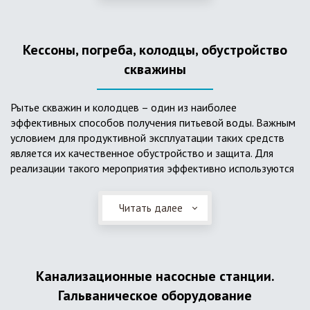
деформациям, что, по сравнению с пластиковым изделием
схожего назначения, – безусловный плюс. Именно данные
достоинства обуславливают большую популярность
Кессоны, погреба, колодцы, обустройство
септика из железобетонных колец.
скважины
Рытье скважин и колодцев – один из наиболее
эффективных способов получения питьевой воды. Важным
условием для продуктивной эксплуатации таких средств
является их качественное обустройство и защита. Для
реализации такого мероприятия эффективно используются
кессоны.
Читать далее
Главное и неоспоримое преимущество кессонов – это
возможность эксплуатации в условиях пониженных
температур, так как дополнительное оборудование
(фильтры и автоматика), входящее в их состав, не
подвержены промерзанию. Оптимальный вариант
Канализационные насосные станции.
установки железобетонных кессонов – это заниженный
Гальваническое оборудование
уровень грунтовых вод (УГВ) на участке, а кессон,