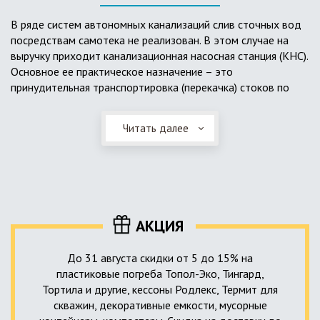
выполненный из пластика, может служить на территории с
высоким УГВ.
В ряде систем автономных канализаций слив сточных вод
посредствам самотека не реализован. В этом случае на
Очищенная вода без перебоев – незабвенная мечта
выручку приходит канализационная насосная станция (КНС).
каждого владельца загородного дома. Чтобы выполнить
Основное ее практическое назначение – это
установку кессонов, погребов и колодцев, вам непременно
принудительная транспортировка (перекачка) стоков по
следует воспользоваться услугами специалистов нашей
месту дислокации центров сбора и очистки.
компании. Мы максимально оперативно и качественно
проведем весь комплекс изыскательских мероприятий,
Читать далее
Такая станция может позиционироваться как в подвальном
выполним необходимые расчеты и проектирование,
помещении дома, так и функционировать в условиях
осуществим монтаж канализации под ключ.
окружающей среды. С внешней стороны она обустроена
корпусом из армированного стеклопластика, стойкого к
внешним механическим воздействиям. Конечная
комплектация станции может варьироваться в зависимости
АКЦИЯ
от исполнения.
До 31 августа скидки от 5 до 15% на
пластиковые погреба Топол-Эко, Тингард,
Тортила и другие, кессоны Родлекс, Термит для
скважин, декоративные емкости, мусорные