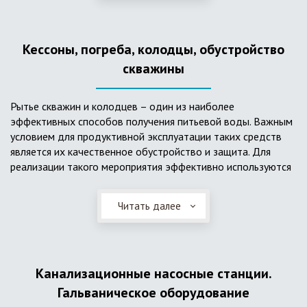
деформациям, что, по сравнению с пластиковым изделием
схожего назначения, – безусловный плюс. Именно данные
достоинства обуславливают большую популярность
Кессоны, погреба, колодцы, обустройство
септика из железобетонных колец.
скважины
Рытье скважин и колодцев – один из наиболее
эффективных способов получения питьевой воды. Важным
условием для продуктивной эксплуатации таких средств
является их качественное обустройство и защита. Для
реализации такого мероприятия эффективно используются
кессоны.
Читать далее
Главное и неоспоримое преимущество кессонов – это
возможность эксплуатации в условиях пониженных
температур, так как дополнительное оборудование
(фильтры и автоматика), входящее в их состав, не
подвержены промерзанию. Оптимальный вариант
Канализационные насосные станции.
установки железобетонных кессонов – это заниженный
Гальваническое оборудование
уровень грунтовых вод (УГВ) на участке, а кессон,