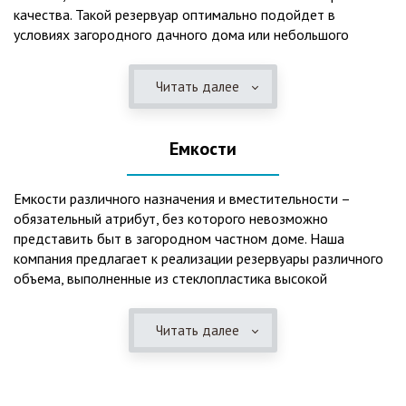
качества. Такой резервуар оптимально подойдет в
условиях загородного дачного дома или небольшого
коттеджа. В основе конструкции такого резервуара –
септик, основной задачей которого является отстаивание,
Читать далее
механическая и биологическая очистка канализационных
вод.
Емкости
Главная причина популярности пластиковых и
стеклопластиковых септиков – отсутствие коррозийного
налета. К основным достоинствам данного изделия можно
Емкости различного назначения и вместительности –
также отнести:
обязательный атрибут, без которого невозможно
представить быт в загородном частном доме. Наша
безупречное качество изготовления;
компания предлагает к реализации резервуары различного
стойкость к высокому давлению грунта (даже в
объема, выполненные из стеклопластика высокой
ненаполненном состоянии);
категории качества. Они могут эффективно применяться
возможность эксплуатации при пониженных температурах
для хранения жидкостей, включая воду и ГСМ. Однако,
в зимнее время года;
Читать далее
одна из основных сфер их практического использования –
полная герметичность, что гарантирует отсутствие
это организация центров очистки, обустройство
неприятного запаха;
канализационных систем, пожарных станций.
высокий средний срок службы;
экологическая безопасность;