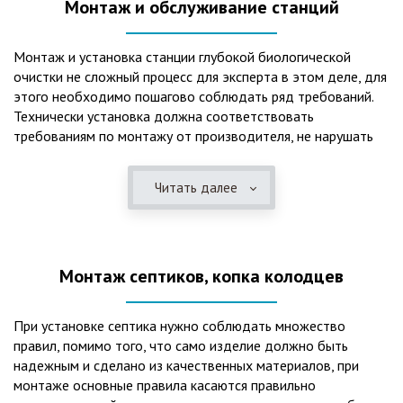
Монтаж и обслуживание станций
Монтаж и установка станции глубокой биологической
очистки не сложный процесс для эксперта в этом деле, для
этого необходимо пошагово соблюдать ряд требований.
Технически установка должна соответствовать
требованиям по монтажу от производителя, не нарушать
рекомендации в монтажной схеме и паспорте, в
электрической части, надо все же надо иметь
Читать далее
представления о требованиях ПУЭ, ведь не качественный
монтаж может привезти не только к выходу из строя
станции ГБО, но и стать причиной травмы и других более
серьезных последствий. Биологическая очистка сточных
Монтаж септиков, копка колодцев
вод – самый эффективный способ из всех существующих
сегодня. Степень очистки составляет 98%, стопроцентно
ликвидируются неприятные запахи, и на выходе из этого
При установке септика нужно соблюдать множество
оборудования вода может применяться для хозяйственных
правил, помимо того, что само изделие должно быть
нужд и полива огорода, а остатки ила при чистке могут
надежным и сделано из качественных материалов, при
стать эффективным удобрением. Нет необходимости
монтаже основные правила касаются правильно
тратить средства на ассенизаторскую машину. Системы