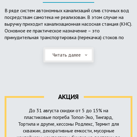
выполненный из пластика, может служить на территории с
высоким УГВ.
В ряде систем автономных канализаций слив сточных вод
посредствам самотека не реализован. В этом случае на
Очищенная вода без перебоев – незабвенная мечта
выручку приходит канализационная насосная станция (КНС).
каждого владельца загородного дома. Чтобы выполнить
Основное ее практическое назначение – это
установку кессонов, погребов и колодцев, вам непременно
принудительная транспортировка (перекачка) стоков по
следует воспользоваться услугами специалистов нашей
месту дислокации центров сбора и очистки.
компании. Мы максимально оперативно и качественно
проведем весь комплекс изыскательских мероприятий,
Читать далее
Такая станция может позиционироваться как в подвальном
выполним необходимые расчеты и проектирование,
помещении дома, так и функционировать в условиях
осуществим монтаж канализации под ключ.
окружающей среды. С внешней стороны она обустроена
корпусом из армированного стеклопластика, стойкого к
внешним механическим воздействиям. Конечная
комплектация станции может варьироваться в зависимости
АКЦИЯ
от исполнения.
До 31 августа скидки от 5 до 15% на
пластиковые погреба Топол-Эко, Тингард,
Тортила и другие, кессоны Родлекс, Термит для
скважин, декоративные емкости, мусорные