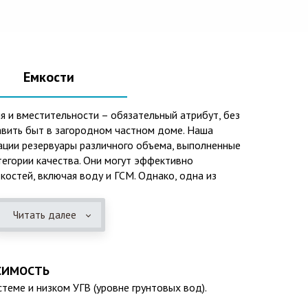
Емкости
я и вместительности – обязательный атрибут, без
вить быт в загородном частном доме. Наша
ации резервуары различного объема, выполненные
тегории качества. Они могут эффективно
костей, включая воду и ГСМ. Однако, одна из
го использования – это организация центров
зационных систем, пожарных станций.
Читать далее
 преимуществ таких изделий следует отметить:
розийных отложений и неблагоприятным
СИМОСТЬ
ней среды;
теме и низком УГВ (уровне грунтовых вод).
колебаниям;
(если следовать эксплуатационным требованиям,