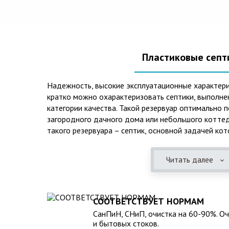
Пластиковые септ
Надежность, высокие эксплуатационные характери
кратко можно охарактеризовать септики, выполне
категории качества. Такой резервуар оптимально 
загородного дачного дома или небольшого коттед
такого резервуара – септик, основной задачей кот
механическая и биологическая очистка канализаци
Читать далее
Главная причина популярности пластиковых и стек
отсутствие коррозийного налета. К основным дос
можно также отнести:
СООТВЕТСТВУЕТ НОРМАМ
безупречное качество изготовления;
СанПиН, СНиП, очистка на 60-90%. О
стойкость к высокому давлению грунта (даже в не
и бытовых стоков.
возможность эксплуатации при пониженных темпер