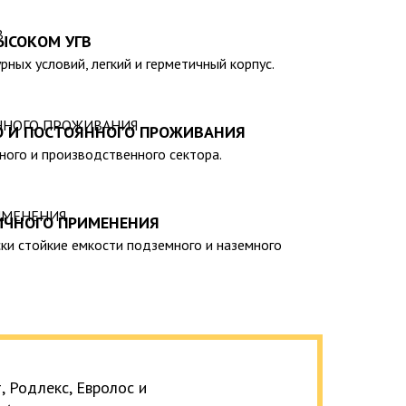
);
нии спецтехники отсутствует необходимость).
ЫСОКОМ УГВ
н-каталогу нашей компании, вы сможете выбрать
рных условий, легкий и герметичный корпус.
ависимости от ваших индивидуальных предпочтений
ельность емкостей градируется от 20 до 200 тыс.
О И ПОСТОЯННОГО ПРОЖИВАНИЯ
ия, сертифицирована на соответствие
тного и производственного сектора.
ирует ее безопасность эксплуатации и
ИЧНОГО ПРИМЕНЕНИЯ
ки стойкие емкости подземного и наземного
 Родлекс, Евролос и