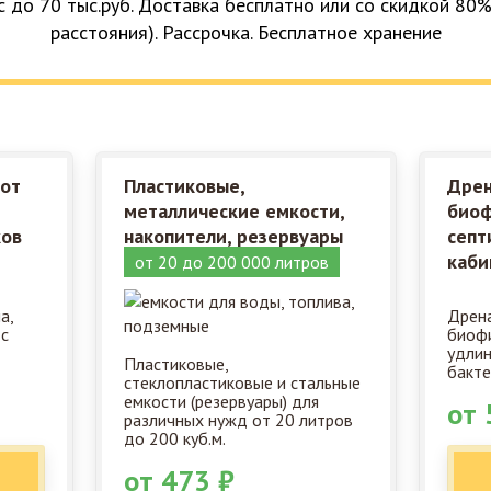
с до 70 тыс.руб. Доставка бесплатно или со скидкой 80%
расстояния). Рассрочка. Бесплатное хранение
 от
Пластиковые,
Дрен
металлические емкости,
биоф
ков
накопители, резервуары
септ
каби
от 20 до 200 000 литров
а,
Дрена
 с
биофи
удлин
Пластиковые,
бакте
стеклопластиковые и стальные
емкости (резервуары) для
от 
различных нужд от 20 литров
до 200 куб.м.
от 473 ₽