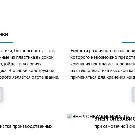
ики
стики, безопасность – так
Емкости различного назначени
нные из пластика высокой
которого невозможно предста
подойдет в условиях
компания предлагает к реализ
жа. В основе конструкции
из стеклопластика высокой ка
орого является отстаивание,
применяться для хранения жид
онных вод.
основных сфер их практическо
очистки, обустройство канали
лопластиковых септиков –
тоинствам данного изделия
Среди главных и неоспоримых
стойкость к образованию кор
ЭНЕРГОНЕЗАВИ
климатическим факторам внеш
чистка производственных
при самотечной сис
наполненном состоянии);
лояльность к температурным 
атурах в зимнее время года;
высокий средний срок службы 