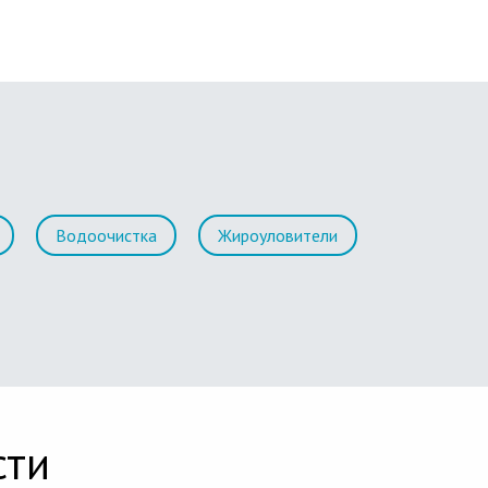
Водоочистка
Жироуловители
сти