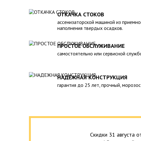
полная герметичность, что гарантирует отсутствие
высокий средний срок службы;
ОТКАЧКА СТОКОВ
экологическая безопасность;
ассенизаторской машиной из приемно
удобство монтажа.
наполнения твердых осадков.
К недостаткам пластикового септика для дачи м
профилактическое обслуживание (требуется привл
ПРОСТОЕ ОБСЛУЖИВАНИЕ
ассенизаторской машины), а также недостаточная 
постоянного проживания. Поэтому установку его 
самостоятельно или сервисной служб
месте, где будет доступ спецтехники. Мы проведе
под ключ» в максимально сжатые сроки.
НАДЕЖНАЯ КОНСТРУКЦИЯ
гарантия до 25 лет, прочный, морозос
Скидки 31 августа 