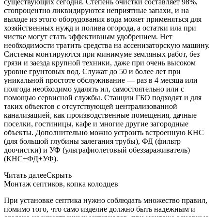
существующих сегодня. Степень очистки составляет 98%,
стопроцентно ликвидируются неприятные запахи, и на
выходе из этого оборудования вода может применяться для
хозяйственных нужд и полива огорода, а остатки ила при
чистке могут стать эффективным удобрением. Нет
необходимости тратить средства на ассенизаторскую машину.
Системы монтируются при минимуме земляных работ, без
грязи и заезда крупной техники, даже при очень высоком
уровне грунтовых вод. Служат до 50 и более лет при
уникальной простоте обслуживание — раз в 4 месяца или
полгода необходимо удалять ил, самостоятельно или с
помощью сервисной службы. Станции ГБО подходят и для
таких объектов с отсутствующей централизованной
канализацией, как производственные помещения, дачные
поселки, гостиницы, кафе и многие другие загородные
объекты. Дополнительно можно устроить встроенную КНС
(для большой глубины залегания трубы), ФД (фильтр
доочистки) и УФ (ультрафиолетовый обеззараживатель)
(КНС+ФД+УФ).
Читать далее
Скрыть
Монтаж септиков, копка колодцев
При установке септика нужно соблюдать множество правил,
помимо того, что само изделие должно быть надежным и