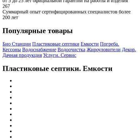
от 5 до 25 лет официальной гарантии на работы и изделия
267
Суммарный опыт сертифицированных специалистов более
200 лет
Популярные товары
Био Станции
Пластиковые септики
Емкости
Погреба.
Кессоны
Водоснабжение
Водоочистка
Жироуловители
Декор.
Дачная продукция
Услуги. Сервис
Пластиковые септики. Емкости