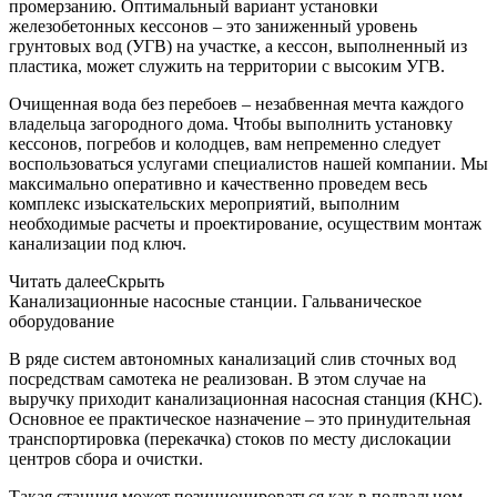
промерзанию. Оптимальный вариант установки
железобетонных кессонов – это заниженный уровень
грунтовых вод (УГВ) на участке, а кессон, выполненный из
пластика, может служить на территории с высоким УГВ.
Очищенная вода без перебоев – незабвенная мечта каждого
владельца загородного дома. Чтобы выполнить установку
кессонов, погребов и колодцев, вам непременно следует
воспользоваться услугами специалистов нашей компании. Мы
максимально оперативно и качественно проведем весь
комплекс изыскательских мероприятий, выполним
необходимые расчеты и проектирование, осуществим монтаж
канализации под ключ.
Читать далее
Скрыть
Канализационные насосные станции. Гальваническое
оборудование
В ряде систем автономных канализаций слив сточных вод
посредствам самотека не реализован. В этом случае на
выручку приходит канализационная насосная станция (КНС).
Основное ее практическое назначение – это принудительная
транспортировка (перекачка) стоков по месту дислокации
центров сбора и очистки.
Такая станция может позиционироваться как в подвальном