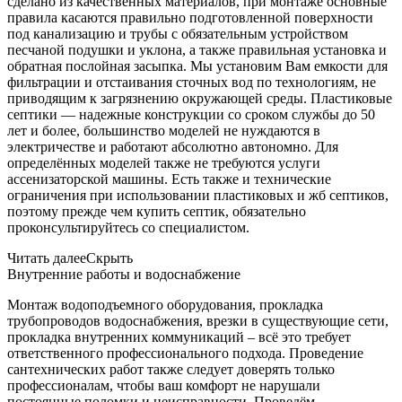
сделано из качественных материалов, при монтаже основные
правила касаются правильно подготовленной поверхности
под канализацию и трубы с обязательным устройством
песчаной подушки и уклона, а также правильная установка и
обратная послойная засыпка. Мы установим Вам емкости для
фильтрации и отстаивания сточных вод по технологиям, не
приводящим к загрязнению окружающей среды. Пластиковые
септики — надежные конструкции со сроком службы до 50
лет и более, большинство моделей не нуждаются в
электричестве и работают абсолютно автономно. Для
определённых моделей также не требуются услуги
ассенизаторской машины. Есть также и технические
ограничения при использовании пластиковых и жб септиков,
поэтому прежде чем купить септик, обязательно
проконсультируйтесь со специалистом.
Читать далее
Скрыть
Внутренние работы и водоснабжение
Монтаж водоподъемного оборудования, прокладка
трубопроводов водоснабжения, врезки в существующие сети,
прокладка внутренних коммуникаций – всё это требует
ответственного профессионального подхода. Проведение
сантехнических работ также следует доверять только
профессионалам, чтобы ваш комфорт не нарушали
постоянные поломки и неисправности. Проведём