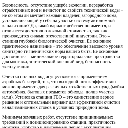
Безопасность, отсутствие ущерба экологии, переработка
отработанных вод и нечистот до свойств технической воды –
не об этом ли мечтает каждый владелец загородного дома,
устанавливающий у себя на участке систему автономной
канализации? Да, такой вариант действенно имеется, и
отличается достаточно лояльной стоимостью, так как
производится силами отечественной индустрии. Это –
станция глубокой биологической очистки. Ее основное
практическое назначение – это обеспечение высокого уровня
санитарно-гигиенических норм вашего быта. Ее основные
достоинства – минимальное территориальное пространство
для монтажа, эстетический внешний вид, безопасность
эксплуатации.
Очистка сточных вод осуществляется с применением
аэробных бактерий, так, что выходной поток эффективно
можно применять для различных хозяйственных нужд (мойка
автомобиля, бытовых предметов обихода, полив участка
и.т.д). Установка станции ГБО – это единственно верное
решение и оптимальный вариант для эффективной очистки
канализационных стоков в условиях природной зоны.
Минимум земляных работ, отсутствие принципиальных
требований к позиционированию станции, практичность
монтажа, удобство и длительный период эксплуатации –