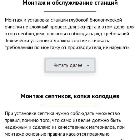
Монтаж и обслуживание станций
Монтаж и установка станции глубокой биологической
очистки не сложный процесс для эксперта в этом деле, для
этого необходимо пошагово соблюдать ряд требований.
Технически установка должна соответствовать
требованиям по монтажу от производителя, не нарушать
рекомендации в монтажной схеме и паспорте, в
электрической части, надо все же надо иметь
Читать далее
представления о требованиях ПУЭ, ведь не качественный
монтаж может привезти не только к выходу из строя
станции ГБО, но и стать причиной травмы и других более
серьезных последствий. Биологическая очистка сточных
Монтаж септиков, копка колодцев
вод – самый эффективный способ из всех существующих
сегодня. Степень очистки составляет 98%, стопроцентно
ликвидируются неприятные запахи, и на выходе из этого
При установке септика нужно соблюдать множество
оборудования вода может применяться для хозяйственных
правил, помимо того, что само изделие должно быть
нужд и полива огорода, а остатки ила при чистке могут
надежным и сделано из качественных материалов, при
стать эффективным удобрением. Нет необходимости
монтаже основные правила касаются правильно
тратить средства на ассенизаторскую машину. Системы