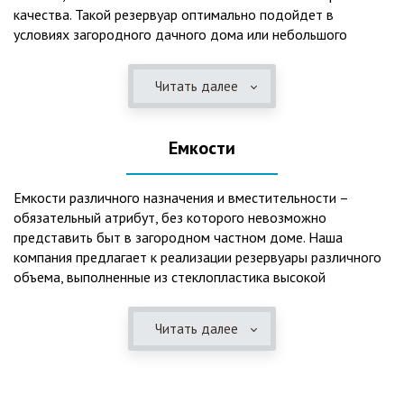
качества. Такой резервуар оптимально подойдет в
условиях загородного дачного дома или небольшого
коттеджа. В основе конструкции такого резервуара –
септик, основной задачей которого является отстаивание,
Читать далее
механическая и биологическая очистка канализационных
вод.
Емкости
Главная причина популярности пластиковых и
стеклопластиковых септиков – отсутствие коррозийного
налета. К основным достоинствам данного изделия можно
Емкости различного назначения и вместительности –
также отнести:
обязательный атрибут, без которого невозможно
представить быт в загородном частном доме. Наша
безупречное качество изготовления;
компания предлагает к реализации резервуары различного
стойкость к высокому давлению грунта (даже в
объема, выполненные из стеклопластика высокой
ненаполненном состоянии);
категории качества. Они могут эффективно применяться
возможность эксплуатации при пониженных температурах
для хранения жидкостей, включая воду и ГСМ. Однако,
в зимнее время года;
Читать далее
одна из основных сфер их практического использования –
полная герметичность, что гарантирует отсутствие
это организация центров очистки, обустройство
неприятного запаха;
канализационных систем, пожарных станций.
высокий средний срок службы;
экологическая безопасность;