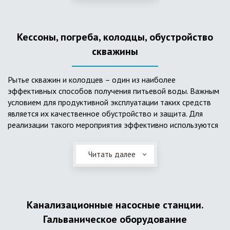
деформациям, что, по сравнению с пластиковым изделием
схожего назначения, – безусловный плюс. Именно данные
достоинства обуславливают большую популярность
Кессоны, погреба, колодцы, обустройство
септика из железобетонных колец.
скважины
Рытье скважин и колодцев – один из наиболее
эффективных способов получения питьевой воды. Важным
условием для продуктивной эксплуатации таких средств
является их качественное обустройство и защита. Для
реализации такого мероприятия эффективно используются
кессоны.
Читать далее
Главное и неоспоримое преимущество кессонов – это
возможность эксплуатации в условиях пониженных
температур, так как дополнительное оборудование
(фильтры и автоматика), входящее в их состав, не
подвержены промерзанию. Оптимальный вариант
Канализационные насосные станции.
установки железобетонных кессонов – это заниженный
Гальваническое оборудование
уровень грунтовых вод (УГВ) на участке, а кессон,