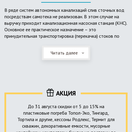
выполненный из пластика, может служить на территории с
высоким УГВ.
В ряде систем автономных канализаций слив сточных вод
посредствам самотека не реализован. В этом случае на
Очищенная вода без перебоев – незабвенная мечта
выручку приходит канализационная насосная станция (КНС).
каждого владельца загородного дома. Чтобы выполнить
Основное ее практическое назначение – это
установку кессонов, погребов и колодцев, вам непременно
принудительная транспортировка (перекачка) стоков по
следует воспользоваться услугами специалистов нашей
месту дислокации центров сбора и очистки.
компании. Мы максимально оперативно и качественно
проведем весь комплекс изыскательских мероприятий,
Читать далее
Такая станция может позиционироваться как в подвальном
выполним необходимые расчеты и проектирование,
помещении дома, так и функционировать в условиях
осуществим монтаж канализации под ключ.
окружающей среды. С внешней стороны она обустроена
корпусом из армированного стеклопластика, стойкого к
внешним механическим воздействиям. Конечная
комплектация станции может варьироваться в зависимости
АКЦИЯ
от исполнения.
До 31 августа скидки от 5 до 15% на
пластиковые погреба Топол-Эко, Тингард,
Тортила и другие, кессоны Родлекс, Термит для
скважин, декоративные емкости, мусорные