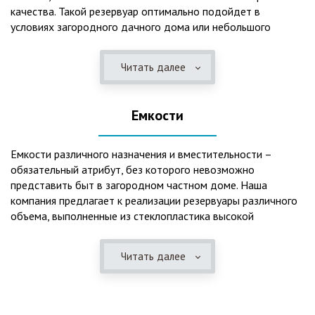
качества. Такой резервуар оптимально подойдет в
условиях загородного дачного дома или небольшого
коттеджа. В основе конструкции такого резервуара –
септик, основной задачей которого является отстаивание,
Читать далее
механическая и биологическая очистка канализационных
вод.
Емкости
Главная причина популярности пластиковых и
стеклопластиковых септиков – отсутствие коррозийного
налета. К основным достоинствам данного изделия можно
Емкости различного назначения и вместительности –
также отнести:
обязательный атрибут, без которого невозможно
представить быт в загородном частном доме. Наша
безупречное качество изготовления;
компания предлагает к реализации резервуары различного
стойкость к высокому давлению грунта (даже в
объема, выполненные из стеклопластика высокой
ненаполненном состоянии);
категории качества. Они могут эффективно применяться
возможность эксплуатации при пониженных температурах
для хранения жидкостей, включая воду и ГСМ. Однако,
в зимнее время года;
Читать далее
одна из основных сфер их практического использования –
полная герметичность, что гарантирует отсутствие
это организация центров очистки, обустройство
неприятного запаха;
канализационных систем, пожарных станций.
высокий средний срок службы;
экологическая безопасность;