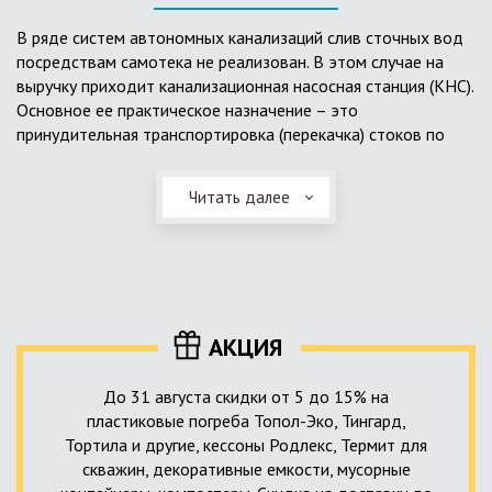
выполненный из пластика, может служить на территории с
высоким УГВ.
В ряде систем автономных канализаций слив сточных вод
посредствам самотека не реализован. В этом случае на
Очищенная вода без перебоев – незабвенная мечта
выручку приходит канализационная насосная станция (КНС).
каждого владельца загородного дома. Чтобы выполнить
Основное ее практическое назначение – это
установку кессонов, погребов и колодцев, вам непременно
принудительная транспортировка (перекачка) стоков по
следует воспользоваться услугами специалистов нашей
месту дислокации центров сбора и очистки.
компании. Мы максимально оперативно и качественно
проведем весь комплекс изыскательских мероприятий,
Читать далее
Такая станция может позиционироваться как в подвальном
выполним необходимые расчеты и проектирование,
помещении дома, так и функционировать в условиях
осуществим монтаж канализации под ключ.
окружающей среды. С внешней стороны она обустроена
корпусом из армированного стеклопластика, стойкого к
внешним механическим воздействиям. Конечная
комплектация станции может варьироваться в зависимости
АКЦИЯ
от исполнения.
До 31 августа скидки от 5 до 15% на
пластиковые погреба Топол-Эко, Тингард,
Тортила и другие, кессоны Родлекс, Термит для
скважин, декоративные емкости, мусорные