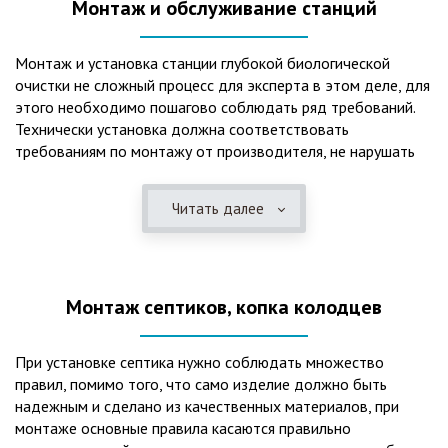
Монтаж и обслуживание станций
Монтаж и установка станции глубокой биологической
очистки не сложный процесс для эксперта в этом деле, для
этого необходимо пошагово соблюдать ряд требований.
Технически установка должна соответствовать
требованиям по монтажу от производителя, не нарушать
рекомендации в монтажной схеме и паспорте, в
электрической части, надо все же надо иметь
Читать далее
представления о требованиях ПУЭ, ведь не качественный
монтаж может привезти не только к выходу из строя
станции ГБО, но и стать причиной травмы и других более
серьезных последствий. Биологическая очистка сточных
Монтаж септиков, копка колодцев
вод – самый эффективный способ из всех существующих
сегодня. Степень очистки составляет 98%, стопроцентно
ликвидируются неприятные запахи, и на выходе из этого
При установке септика нужно соблюдать множество
оборудования вода может применяться для хозяйственных
правил, помимо того, что само изделие должно быть
нужд и полива огорода, а остатки ила при чистке могут
надежным и сделано из качественных материалов, при
стать эффективным удобрением. Нет необходимости
монтаже основные правила касаются правильно
тратить средства на ассенизаторскую машину. Системы