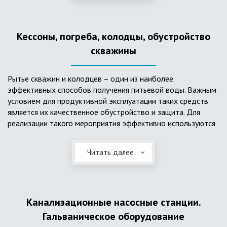
деформациям, что, по сравнению с пластиковым изделием
схожего назначения, – безусловный плюс. Именно данные
достоинства обуславливают большую популярность
Кессоны, погреба, колодцы, обустройство
септика из железобетонных колец.
скважины
Рытье скважин и колодцев – один из наиболее
эффективных способов получения питьевой воды. Важным
условием для продуктивной эксплуатации таких средств
является их качественное обустройство и защита. Для
реализации такого мероприятия эффективно используются
кессоны.
Читать далее
Главное и неоспоримое преимущество кессонов – это
возможность эксплуатации в условиях пониженных
температур, так как дополнительное оборудование
(фильтры и автоматика), входящее в их состав, не
подвержены промерзанию. Оптимальный вариант
Канализационные насосные станции.
установки железобетонных кессонов – это заниженный
Гальваническое оборудование
уровень грунтовых вод (УГВ) на участке, а кессон,