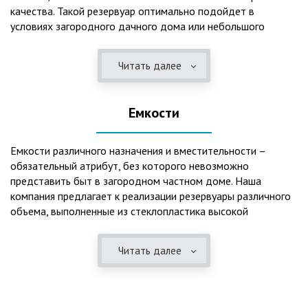
качества. Такой резервуар оптимально подойдет в
условиях загородного дачного дома или небольшого
коттеджа. В основе конструкции такого резервуара –
септик, основной задачей которого является отстаивание,
Читать далее
механическая и биологическая очистка канализационных
вод.
Емкости
Главная причина популярности пластиковых и
стеклопластиковых септиков – отсутствие коррозийного
налета. К основным достоинствам данного изделия можно
Емкости различного назначения и вместительности –
также отнести:
обязательный атрибут, без которого невозможно
представить быт в загородном частном доме. Наша
безупречное качество изготовления;
компания предлагает к реализации резервуары различного
стойкость к высокому давлению грунта (даже в
объема, выполненные из стеклопластика высокой
ненаполненном состоянии);
категории качества. Они могут эффективно применяться
возможность эксплуатации при пониженных температурах
для хранения жидкостей, включая воду и ГСМ. Однако,
в зимнее время года;
Читать далее
одна из основных сфер их практического использования –
полная герметичность, что гарантирует отсутствие
это организация центров очистки, обустройство
неприятного запаха;
канализационных систем, пожарных станций.
высокий средний срок службы;
экологическая безопасность;