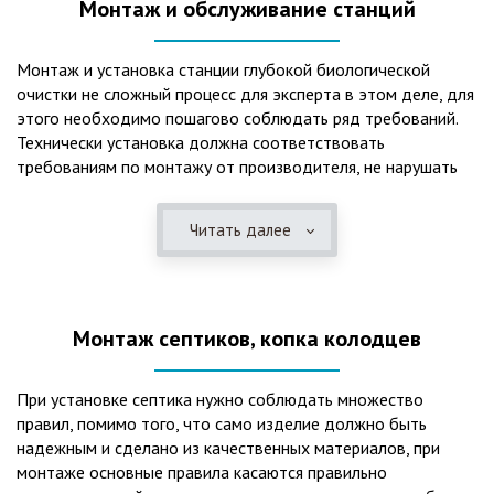
Монтаж и обслуживание станций
Монтаж и установка станции глубокой биологической
очистки не сложный процесс для эксперта в этом деле, для
этого необходимо пошагово соблюдать ряд требований.
Технически установка должна соответствовать
требованиям по монтажу от производителя, не нарушать
рекомендации в монтажной схеме и паспорте, в
электрической части, надо все же надо иметь
Читать далее
представления о требованиях ПУЭ, ведь не качественный
монтаж может привезти не только к выходу из строя
станции ГБО, но и стать причиной травмы и других более
серьезных последствий. Биологическая очистка сточных
Монтаж септиков, копка колодцев
вод – самый эффективный способ из всех существующих
сегодня. Степень очистки составляет 98%, стопроцентно
ликвидируются неприятные запахи, и на выходе из этого
При установке септика нужно соблюдать множество
оборудования вода может применяться для хозяйственных
правил, помимо того, что само изделие должно быть
нужд и полива огорода, а остатки ила при чистке могут
надежным и сделано из качественных материалов, при
стать эффективным удобрением. Нет необходимости
монтаже основные правила касаются правильно
тратить средства на ассенизаторскую машину. Системы