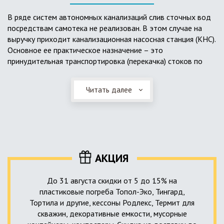
выполненный из пластика, может служить на территории с
высоким УГВ.
В ряде систем автономных канализаций слив сточных вод
посредствам самотека не реализован. В этом случае на
Очищенная вода без перебоев – незабвенная мечта
выручку приходит канализационная насосная станция (КНС).
каждого владельца загородного дома. Чтобы выполнить
Основное ее практическое назначение – это
установку кессонов, погребов и колодцев, вам непременно
принудительная транспортировка (перекачка) стоков по
следует воспользоваться услугами специалистов нашей
месту дислокации центров сбора и очистки.
компании. Мы максимально оперативно и качественно
проведем весь комплекс изыскательских мероприятий,
Читать далее
Такая станция может позиционироваться как в подвальном
выполним необходимые расчеты и проектирование,
помещении дома, так и функционировать в условиях
осуществим монтаж канализации под ключ.
окружающей среды. С внешней стороны она обустроена
корпусом из армированного стеклопластика, стойкого к
внешним механическим воздействиям. Конечная
комплектация станции может варьироваться в зависимости
АКЦИЯ
от исполнения.
До 31 августа скидки от 5 до 15% на
пластиковые погреба Топол-Эко, Тингард,
Тортила и другие, кессоны Родлекс, Термит для
скважин, декоративные емкости, мусорные