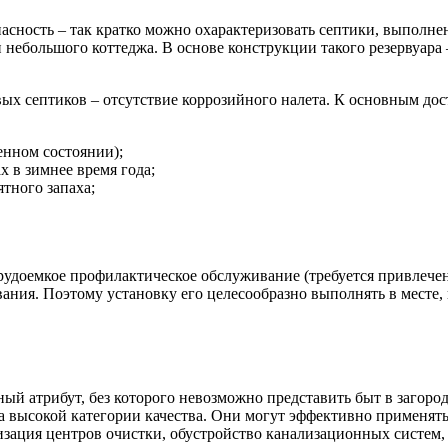
сность – так кратко можно охарактеризовать септики, выполнен
небольшого коттеджа. В основе конструкции такого резервуара –
ых септиков – отсутствие коррозийного налета. К основным дос
енном состоянии);
 в зимнее время года;
ятного запаха;
трудоемкое профилактическое обслуживание (требуется привлече
ания. Поэтому установку его целесообразно выполнять в месте, 
ный атрибут, без которого невозможно представить быт в загор
а высокой категории качества. Они могут эффективно применять
низация центров очистки, обустройство канализационных систем