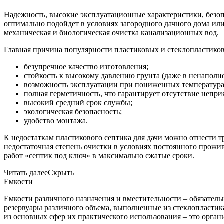
Надежность, высокие эксплуатационные характеристики, безопа
оптимально подойдет в условиях загородного дачного дома или 
механическая и биологическая очистка канализационных вод.
Главная причина популярности пластиковых и стеклопластиков
безупречное качество изготовления;
стойкость к высокому давлению грунта (даже в ненаполн
возможность эксплуатации при пониженных температурах
полная герметичность, что гарантирует отсутствие непри
высокий средний срок службы;
экологическая безопасность;
удобство монтажа.
К недостаткам пластикового септика для дачи можно отнести 
недостаточная степень очистки в условиях постоянного прожив
работ «септик под ключ» в максимально сжатые сроки.
Читать далее
Скрыть
Емкости
Емкости различного назначения и вместительности – обязатель
резервуары различного объема, выполненные из стеклопластик
из основных сфер их практического использования – это орга