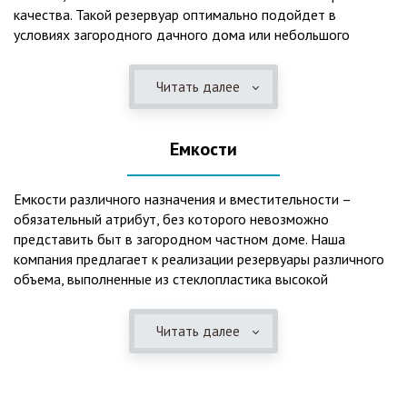
качества. Такой резервуар оптимально подойдет в
условиях загородного дачного дома или небольшого
коттеджа. В основе конструкции такого резервуара –
септик, основной задачей которого является отстаивание,
Читать далее
механическая и биологическая очистка канализационных
вод.
Емкости
Главная причина популярности пластиковых и
стеклопластиковых септиков – отсутствие коррозийного
налета. К основным достоинствам данного изделия можно
Емкости различного назначения и вместительности –
также отнести:
обязательный атрибут, без которого невозможно
представить быт в загородном частном доме. Наша
безупречное качество изготовления;
компания предлагает к реализации резервуары различного
стойкость к высокому давлению грунта (даже в
объема, выполненные из стеклопластика высокой
ненаполненном состоянии);
категории качества. Они могут эффективно применяться
возможность эксплуатации при пониженных температурах
для хранения жидкостей, включая воду и ГСМ. Однако,
в зимнее время года;
Читать далее
одна из основных сфер их практического использования –
полная герметичность, что гарантирует отсутствие
это организация центров очистки, обустройство
неприятного запаха;
канализационных систем, пожарных станций.
высокий средний срок службы;
экологическая безопасность;