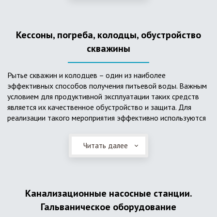
деформациям, что, по сравнению с пластиковым изделием
схожего назначения, – безусловный плюс. Именно данные
достоинства обуславливают большую популярность
Кессоны, погреба, колодцы, обустройство
септика из железобетонных колец.
скважины
Рытье скважин и колодцев – один из наиболее
эффективных способов получения питьевой воды. Важным
условием для продуктивной эксплуатации таких средств
является их качественное обустройство и защита. Для
реализации такого мероприятия эффективно используются
кессоны.
Читать далее
Главное и неоспоримое преимущество кессонов – это
возможность эксплуатации в условиях пониженных
температур, так как дополнительное оборудование
(фильтры и автоматика), входящее в их состав, не
подвержены промерзанию. Оптимальный вариант
Канализационные насосные станции.
установки железобетонных кессонов – это заниженный
Гальваническое оборудование
уровень грунтовых вод (УГВ) на участке, а кессон,