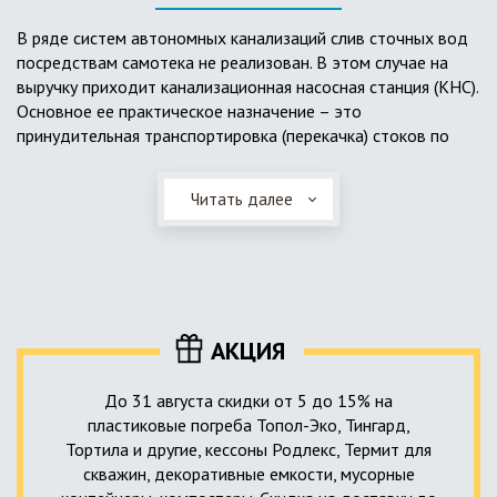
выполненный из пластика, может служить на территории с
высоким УГВ.
В ряде систем автономных канализаций слив сточных вод
посредствам самотека не реализован. В этом случае на
Очищенная вода без перебоев – незабвенная мечта
выручку приходит канализационная насосная станция (КНС).
каждого владельца загородного дома. Чтобы выполнить
Основное ее практическое назначение – это
установку кессонов, погребов и колодцев, вам непременно
принудительная транспортировка (перекачка) стоков по
следует воспользоваться услугами специалистов нашей
месту дислокации центров сбора и очистки.
компании. Мы максимально оперативно и качественно
проведем весь комплекс изыскательских мероприятий,
Читать далее
Такая станция может позиционироваться как в подвальном
выполним необходимые расчеты и проектирование,
помещении дома, так и функционировать в условиях
осуществим монтаж канализации под ключ.
окружающей среды. С внешней стороны она обустроена
корпусом из армированного стеклопластика, стойкого к
внешним механическим воздействиям. Конечная
комплектация станции может варьироваться в зависимости
АКЦИЯ
от исполнения.
До 31 августа скидки от 5 до 15% на
пластиковые погреба Топол-Эко, Тингард,
Тортила и другие, кессоны Родлекс, Термит для
скважин, декоративные емкости, мусорные