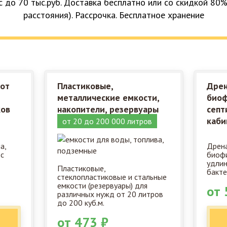
с до 70 тыс.руб. Доставка бесплатно или со скидкой 80%
расстояния). Рассрочка. Бесплатное хранение
 от
Пластиковые,
Дрен
металлические емкости,
биоф
ков
накопители, резервуары
септ
каби
от 20 до 200 000 литров
а,
Дрена
 с
биофи
удлин
Пластиковые,
бакте
стеклопластиковые и стальные
емкости (резервуары) для
от 
различных нужд от 20 литров
до 200 куб.м.
от 473 ₽