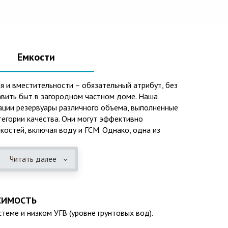
Емкости
я и вместительности – обязательный атрибут, без
вить быт в загородном частном доме. Наша
ации резервуары различного объема, выполненные
тегории качества. Они могут эффективно
костей, включая воду и ГСМ. Однако, одна из
го использования – это организация центров
зационных систем, пожарных станций.
Читать далее
 преимуществ таких изделий следует отметить:
розийных отложений и неблагоприятным
СИМОСТЬ
ней среды;
теме и низком УГВ (уровне грунтовых вод).
колебаниям;
(если следовать эксплуатационным требованиям,