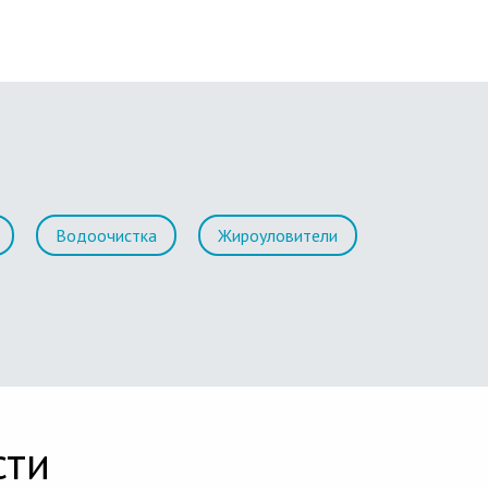
Водоочистка
Жироуловители
сти