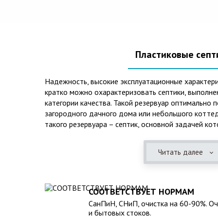
Пластиковые септ
Надежность, высокие эксплуатационные характери
кратко можно охарактеризовать септики, выполне
категории качества. Такой резервуар оптимально 
загородного дачного дома или небольшого коттед
такого резервуара – септик, основной задачей кот
механическая и биологическая очистка канализаци
Читать далее
Главная причина популярности пластиковых и стек
отсутствие коррозийного налета. К основным дос
можно также отнести:
СООТВЕТСТВУЕТ НОРМАМ
безупречное качество изготовления;
СанПиН, СНиП, очистка на 60-90%. О
стойкость к высокому давлению грунта (даже в не
и бытовых стоков.
возможность эксплуатации при пониженных темпер