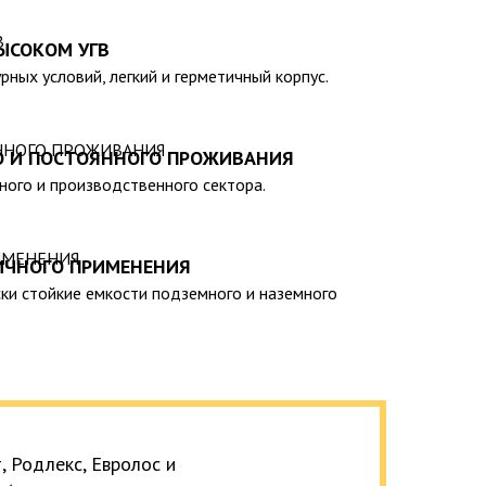
);
нии спецтехники отсутствует необходимость).
ЫСОКОМ УГВ
н-каталогу нашей компании, вы сможете выбрать
рных условий, легкий и герметичный корпус.
ависимости от ваших индивидуальных предпочтений
ельность емкостей градируется от 20 до 200 тыс.
О И ПОСТОЯННОГО ПРОЖИВАНИЯ
ия, сертифицирована на соответствие
тного и производственного сектора.
ирует ее безопасность эксплуатации и
ИЧНОГО ПРИМЕНЕНИЯ
ки стойкие емкости подземного и наземного
 Родлекс, Евролос и