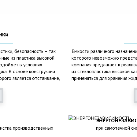
ики
стики, безопасность – так
Емкости различного назначени
нные из пластика высокой
которого невозможно предста
подойдет в условиях
компания предлагает к реализ
жа. В основе конструкции
из стеклопластика высокой ка
орого является отстаивание,
применяться для хранения жид
онных вод.
основных сфер их практическо
очистки, обустройство канали
лопластиковых септиков –
тоинствам данного изделия
Среди главных и неоспоримых
стойкость к образованию кор
ЭНЕРГОНЕЗАВИ
климатическим факторам внеш
чистка производственных
при самотечной сис
наполненном состоянии);
лояльность к температурным 
атурах в зимнее время года;
высокий средний срок службы 