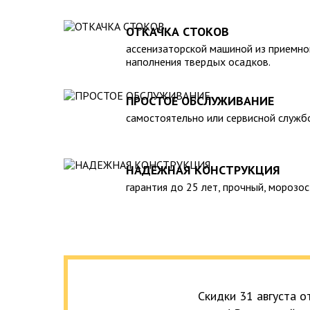
полная герметичность, что гарантирует отсутствие
высокий средний срок службы;
ОТКАЧКА СТОКОВ
экологическая безопасность;
ассенизаторской машиной из приемно
удобство монтажа.
наполнения твердых осадков.
К недостаткам пластикового септика для дачи м
профилактическое обслуживание (требуется привл
ПРОСТОЕ ОБСЛУЖИВАНИЕ
ассенизаторской машины), а также недостаточная 
постоянного проживания. Поэтому установку его 
самостоятельно или сервисной служб
месте, где будет доступ спецтехники. Мы проведе
под ключ» в максимально сжатые сроки.
НАДЕЖНАЯ КОНСТРУКЦИЯ
гарантия до 25 лет, прочный, морозос
Скидки 31 августа 