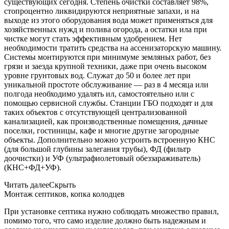
существующих сегодня. Степень очистки составляет 98%,
стопроцентно ликвидируются неприятные запахи, и на
выходе из этого оборудования вода может применяться для
хозяйственных нужд и полива огорода, а остатки ила при
чистке могут стать эффективным удобрением. Нет
необходимости тратить средства на ассенизаторскую машину.
Системы монтируются при минимуме земляных работ, без
грязи и заезда крупной техники, даже при очень высоком
уровне грунтовых вод. Служат до 50 и более лет при
уникальной простоте обслуживание — раз в 4 месяца или
полгода необходимо удалять ил, самостоятельно или с
помощью сервисной службы. Станции ГБО подходят и для
таких объектов с отсутствующей централизованной
канализацией, как производственные помещения, дачные
поселки, гостиницы, кафе и многие другие загородные
объекты. Дополнительно можно устроить встроенную КНС
(для большой глубины залегания трубы), ФД (фильтр
доочистки) и УФ (ультрафиолетовый обеззараживатель)
(КНС+ФД+УФ).
Читать далее
Скрыть
Монтаж септиков, копка колодцев
При установке септика нужно соблюдать множество правил,
помимо того, что само изделие должно быть надежным и