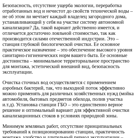
Безопасность, отсутствие ущерба экологии, переработка
отработанных вод и нечистот до свойств технической воды –
не об этом ли мечтает каждый владелец загородного дома,
устанавливающий у себя на участке систему автономной
канализации? Да, такой вариант действенно имеется, и
отличается достаточно лояльной стоимостью, так как
производится силами отечественной индустрии. Это –
станция глубокой биологической очистки. Ее основное
практическое назначение – это обеспечение высокого уровня
санитарно-гигиенических норм вашего быта. Ее основные
достоинства – минимальное территориальное пространство
для монтажа, эстетический внешний вид, безопасность
эксплуатации.
Очистка сточных вод осуществляется с применением
аэробных бактерий, так, что выходной поток эффективно
можно применять для различных хозяйственных нужд (мойка
автомобиля, бытовых предметов обихода, полив участка
и.т.д). Установка станции ГБО – это единственно верное
решение и оптимальный вариант для эффективной очистки
канализационных стоков в условиях природной зоны.
Минимум земляных работ, отсутствие принципиальных
требований к позиционированию станции, практичность
монтажа, удобство и длительный период эксплуатации –