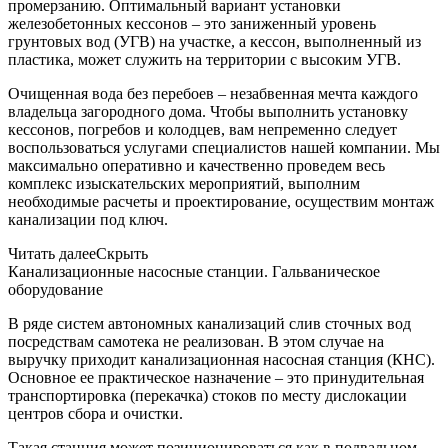
промерзанию. Оптимальный вариант установки
железобетонных кессонов – это заниженный уровень
грунтовых вод (УГВ) на участке, а кессон, выполненный из
пластика, может служить на территории с высоким УГВ.
Очищенная вода без перебоев – незабвенная мечта каждого
владельца загородного дома. Чтобы выполнить установку
кессонов, погребов и колодцев, вам непременно следует
воспользоваться услугами специалистов нашей компании. Мы
максимально оперативно и качественно проведем весь
комплекс изыскательских мероприятий, выполним
необходимые расчеты и проектирование, осуществим монтаж
канализации под ключ.
Читать далее
Скрыть
Канализационные насосные станции. Гальваническое
оборудование
В ряде систем автономных канализаций слив сточных вод
посредствам самотека не реализован. В этом случае на
выручку приходит канализационная насосная станция (КНС).
Основное ее практическое назначение – это принудительная
транспортировка (перекачка) стоков по месту дислокации
центров сбора и очистки.
Такая станция может позиционироваться как в подвальном