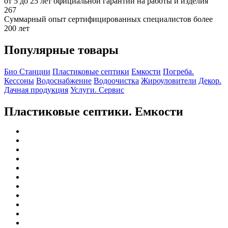
от 5 до 25 лет официальной гарантии на работы и изделия
267
Суммарный опыт сертифицированных специалистов более
200 лет
Популярные товары
Био Станции
Пластиковые септики
Емкости
Погреба.
Кессоны
Водоснабжение
Водоочистка
Жироуловители
Декор.
Дачная продукция
Услуги. Сервис
Пластиковые септики. Емкости