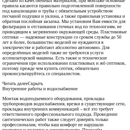
сделано из качественных материалов, при монтаже основные
правила касаются правильно подготовленной поверхности
под канализацию и трубы с обязательным устройством
песчаной подушки и уклона, а также правильная установка и
обратная послойная засыпка. Мы установим Вам емкости для
фильтрации и отстаивания сточных вод по технологиям, не
приводящим к загрязнению окружающей среды. Пластиковые
септики — надежные конструкции со сроком службы до 50
лет и более, большинство моделей не нуждаются в
электричестве и работают абсолютно автономно. Для
определённых моделей также не требуются услуги
ассенизаторской машины. Есть также и технические
ограничения при использовании пластиковых и жб септиков,
поэтому прежде чем купить септик, обязательно
проконсультируйтесь со специалистом.
Читать далее
Скрыть
Внутренние работы и водоснабжение
Монтаж водоподъемного оборудования, прокладка
трубопроводов водоснабжения, врезки в существующие сети,
прокладка внутренних коммуникаций – всё это требует
ответственного профессионального подхода. Проведение
сантехнических работ также следует доверять только
профессионалам, чтобы ваш комфорт не нарушали
постоянные поломки и неисправности. Проведём