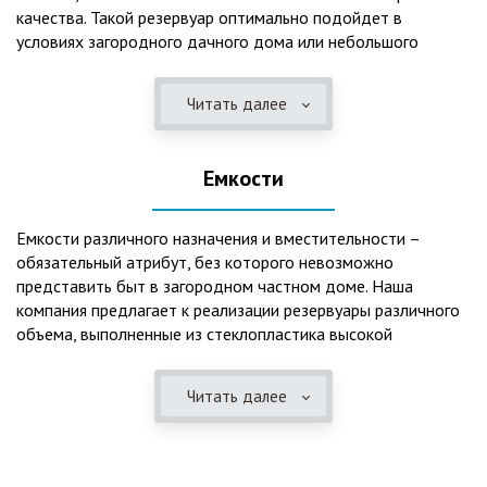
качества. Такой резервуар оптимально подойдет в
условиях загородного дачного дома или небольшого
коттеджа. В основе конструкции такого резервуара –
септик, основной задачей которого является отстаивание,
Читать далее
механическая и биологическая очистка канализационных
вод.
Емкости
Главная причина популярности пластиковых и
стеклопластиковых септиков – отсутствие коррозийного
налета. К основным достоинствам данного изделия можно
Емкости различного назначения и вместительности –
также отнести:
обязательный атрибут, без которого невозможно
представить быт в загородном частном доме. Наша
безупречное качество изготовления;
компания предлагает к реализации резервуары различного
стойкость к высокому давлению грунта (даже в
объема, выполненные из стеклопластика высокой
ненаполненном состоянии);
категории качества. Они могут эффективно применяться
возможность эксплуатации при пониженных температурах
для хранения жидкостей, включая воду и ГСМ. Однако,
в зимнее время года;
Читать далее
одна из основных сфер их практического использования –
полная герметичность, что гарантирует отсутствие
это организация центров очистки, обустройство
неприятного запаха;
канализационных систем, пожарных станций.
высокий средний срок службы;
экологическая безопасность;