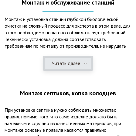
Монтаж и обслуживание станций
Монтаж и установка станции глубокой биологической
очистки не сложный процесс для эксперта в этом деле, для
этого необходимо пошагово соблюдать ряд требований.
Технически установка должна соответствовать
требованиям по монтажу от производителя, не нарушать
рекомендации в монтажной схеме и паспорте, в
электрической части, надо все же надо иметь
Читать далее
представления о требованиях ПУЭ, ведь не качественный
монтаж может привезти не только к выходу из строя
станции ГБО, но и стать причиной травмы и других более
серьезных последствий. Биологическая очистка сточных
Монтаж септиков, копка колодцев
вод – самый эффективный способ из всех существующих
сегодня. Степень очистки составляет 98%, стопроцентно
ликвидируются неприятные запахи, и на выходе из этого
При установке септика нужно соблюдать множество
оборудования вода может применяться для хозяйственных
правил, помимо того, что само изделие должно быть
нужд и полива огорода, а остатки ила при чистке могут
надежным и сделано из качественных материалов, при
стать эффективным удобрением. Нет необходимости
монтаже основные правила касаются правильно
тратить средства на ассенизаторскую машину. Системы