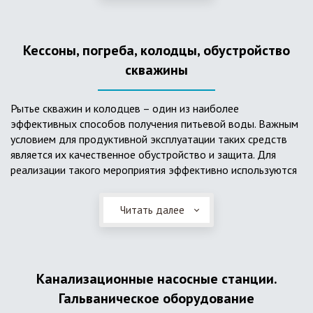
деформациям, что, по сравнению с пластиковым изделием
схожего назначения, – безусловный плюс. Именно данные
достоинства обуславливают большую популярность
Кессоны, погреба, колодцы, обустройство
септика из железобетонных колец.
скважины
Рытье скважин и колодцев – один из наиболее
эффективных способов получения питьевой воды. Важным
условием для продуктивной эксплуатации таких средств
является их качественное обустройство и защита. Для
реализации такого мероприятия эффективно используются
кессоны.
Читать далее
Главное и неоспоримое преимущество кессонов – это
возможность эксплуатации в условиях пониженных
температур, так как дополнительное оборудование
(фильтры и автоматика), входящее в их состав, не
подвержены промерзанию. Оптимальный вариант
Канализационные насосные станции.
установки железобетонных кессонов – это заниженный
Гальваническое оборудование
уровень грунтовых вод (УГВ) на участке, а кессон,