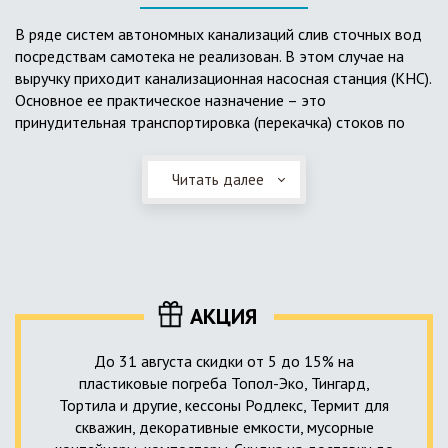
выполненный из пластика, может служить на территории с
высоким УГВ.
В ряде систем автономных канализаций слив сточных вод
посредствам самотека не реализован. В этом случае на
Очищенная вода без перебоев – незабвенная мечта
выручку приходит канализационная насосная станция (КНС).
каждого владельца загородного дома. Чтобы выполнить
Основное ее практическое назначение – это
установку кессонов, погребов и колодцев, вам непременно
принудительная транспортировка (перекачка) стоков по
следует воспользоваться услугами специалистов нашей
месту дислокации центров сбора и очистки.
компании. Мы максимально оперативно и качественно
проведем весь комплекс изыскательских мероприятий,
Читать далее
Такая станция может позиционироваться как в подвальном
выполним необходимые расчеты и проектирование,
помещении дома, так и функционировать в условиях
осуществим монтаж канализации под ключ.
окружающей среды. С внешней стороны она обустроена
корпусом из армированного стеклопластика, стойкого к
внешним механическим воздействиям. Конечная
комплектация станции может варьироваться в зависимости
АКЦИЯ
от исполнения.
До 31 августа скидки от 5 до 15% на
пластиковые погреба Топол-Эко, Тингард,
Тортила и другие, кессоны Родлекс, Термит для
скважин, декоративные емкости, мусорные