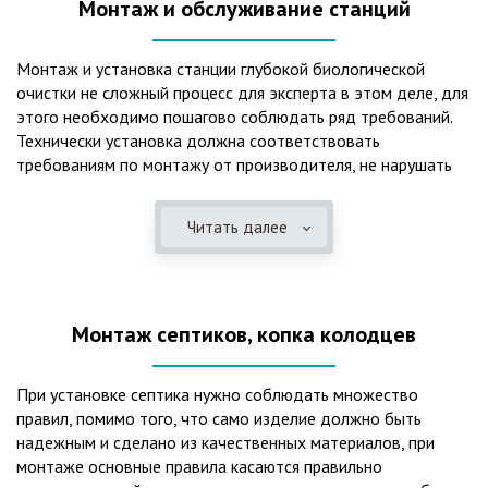
Монтаж и обслуживание станций
Монтаж и установка станции глубокой биологической
очистки не сложный процесс для эксперта в этом деле, для
этого необходимо пошагово соблюдать ряд требований.
Технически установка должна соответствовать
требованиям по монтажу от производителя, не нарушать
рекомендации в монтажной схеме и паспорте, в
электрической части, надо все же надо иметь
Читать далее
представления о требованиях ПУЭ, ведь не качественный
монтаж может привезти не только к выходу из строя
станции ГБО, но и стать причиной травмы и других более
серьезных последствий. Биологическая очистка сточных
Монтаж септиков, копка колодцев
вод – самый эффективный способ из всех существующих
сегодня. Степень очистки составляет 98%, стопроцентно
ликвидируются неприятные запахи, и на выходе из этого
При установке септика нужно соблюдать множество
оборудования вода может применяться для хозяйственных
правил, помимо того, что само изделие должно быть
нужд и полива огорода, а остатки ила при чистке могут
надежным и сделано из качественных материалов, при
стать эффективным удобрением. Нет необходимости
монтаже основные правила касаются правильно
тратить средства на ассенизаторскую машину. Системы