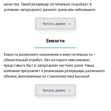
качества. Такой резервуар оптимально подойдет в
условиях загородного дачного дома или небольшого
коттеджа. В основе конструкции такого резервуара –
септик, основной задачей которого является отстаивание,
Читать далее
механическая и биологическая очистка канализационных
вод.
Емкости
Главная причина популярности пластиковых и
стеклопластиковых септиков – отсутствие коррозийного
налета. К основным достоинствам данного изделия можно
Емкости различного назначения и вместительности –
также отнести:
обязательный атрибут, без которого невозможно
представить быт в загородном частном доме. Наша
безупречное качество изготовления;
компания предлагает к реализации резервуары различного
стойкость к высокому давлению грунта (даже в
объема, выполненные из стеклопластика высокой
ненаполненном состоянии);
категории качества. Они могут эффективно применяться
возможность эксплуатации при пониженных температурах
для хранения жидкостей, включая воду и ГСМ. Однако,
в зимнее время года;
Читать далее
одна из основных сфер их практического использования –
полная герметичность, что гарантирует отсутствие
это организация центров очистки, обустройство
неприятного запаха;
канализационных систем, пожарных станций.
высокий средний срок службы;
экологическая безопасность;