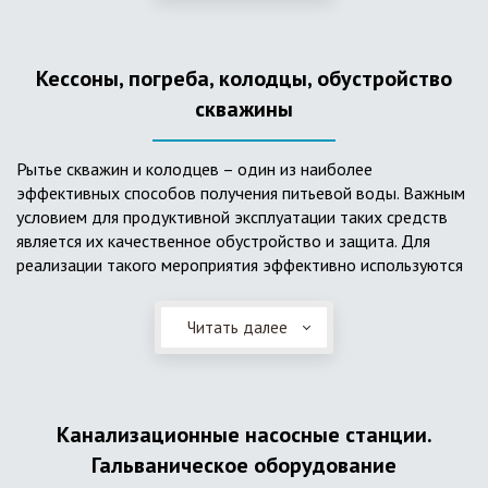
деформациям, что, по сравнению с пластиковым изделием
схожего назначения, – безусловный плюс. Именно данные
достоинства обуславливают большую популярность
Кессоны, погреба, колодцы, обустройство
септика из железобетонных колец.
скважины
Рытье скважин и колодцев – один из наиболее
эффективных способов получения питьевой воды. Важным
условием для продуктивной эксплуатации таких средств
является их качественное обустройство и защита. Для
реализации такого мероприятия эффективно используются
кессоны.
Читать далее
Главное и неоспоримое преимущество кессонов – это
возможность эксплуатации в условиях пониженных
температур, так как дополнительное оборудование
(фильтры и автоматика), входящее в их состав, не
подвержены промерзанию. Оптимальный вариант
Канализационные насосные станции.
установки железобетонных кессонов – это заниженный
Гальваническое оборудование
уровень грунтовых вод (УГВ) на участке, а кессон,