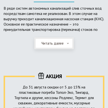
выполненный из пластика, может служить на территории с
высоким УГВ.
В ряде систем автономных канализаций слив сточных вод
посредствам самотека не реализован. В этом случае на
Очищенная вода без перебоев – незабвенная мечта
выручку приходит канализационная насосная станция (КНС).
каждого владельца загородного дома. Чтобы выполнить
Основное ее практическое назначение – это
установку кессонов, погребов и колодцев, вам непременно
принудительная транспортировка (перекачка) стоков по
следует воспользоваться услугами специалистов нашей
месту дислокации центров сбора и очистки.
компании. Мы максимально оперативно и качественно
проведем весь комплекс изыскательских мероприятий,
Читать далее
Такая станция может позиционироваться как в подвальном
выполним необходимые расчеты и проектирование,
помещении дома, так и функционировать в условиях
осуществим монтаж канализации под ключ.
окружающей среды. С внешней стороны она обустроена
корпусом из армированного стеклопластика, стойкого к
внешним механическим воздействиям. Конечная
комплектация станции может варьироваться в зависимости
АКЦИЯ
от исполнения.
До 31 августа скидки от 5 до 15% на
пластиковые погреба Топол-Эко, Тингард,
Тортила и другие, кессоны Родлекс, Термит для
скважин, декоративные емкости, мусорные