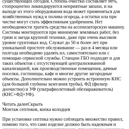
существующих сегодня. Степень очистки составляет 98%,
стопроцентно ликвидируются неприятные запахи, и на
выходе из этого оборудования вода может применяться для
хозяйственных нужд и полива огорода, а остатки ила при
чистке могут стать эффективным удобрением. Нет
необходимости тратить средства на ассенизаторскую машину.
Системы монтируются при минимуме земляных работ, без
грязи и заезда крупной техники, даже при очень высоком
уровне грунтовых вод. Служат до 50 и более лет при
уникальной простоте обслуживание — раз в 4 месяца или
полгода необходимо удалять ил, самостоятельно или с
помощью сервисной службы. Станции ГБО подходят и для
таких объектов с отсутствующей централизованной
канализацией, как производственные помещения, дачные
поселки, гостиницы, кафе и многие другие загородные
объекты. Дополнительно можно устроить встроенную КНС
(для большой глубины залегания трубы), ФД (фильтр
доочистки) и УФ (ультрафиолетовый обеззараживатель)
(КНС+ФД+УФ).
Читать далее
Скрыть
Монтаж септиков, копка колодцев
При установке септика нужно соблюдать множество правил,
помимо того, что само изделие должно быть надежным и