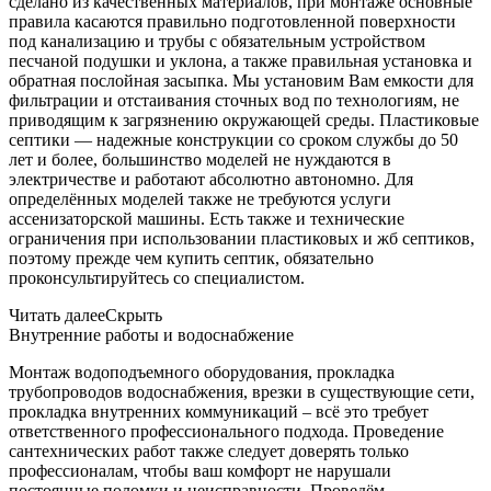
сделано из качественных материалов, при монтаже основные
правила касаются правильно подготовленной поверхности
под канализацию и трубы с обязательным устройством
песчаной подушки и уклона, а также правильная установка и
обратная послойная засыпка. Мы установим Вам емкости для
фильтрации и отстаивания сточных вод по технологиям, не
приводящим к загрязнению окружающей среды. Пластиковые
септики — надежные конструкции со сроком службы до 50
лет и более, большинство моделей не нуждаются в
электричестве и работают абсолютно автономно. Для
определённых моделей также не требуются услуги
ассенизаторской машины. Есть также и технические
ограничения при использовании пластиковых и жб септиков,
поэтому прежде чем купить септик, обязательно
проконсультируйтесь со специалистом.
Читать далее
Скрыть
Внутренние работы и водоснабжение
Монтаж водоподъемного оборудования, прокладка
трубопроводов водоснабжения, врезки в существующие сети,
прокладка внутренних коммуникаций – всё это требует
ответственного профессионального подхода. Проведение
сантехнических работ также следует доверять только
профессионалам, чтобы ваш комфорт не нарушали
постоянные поломки и неисправности. Проведём