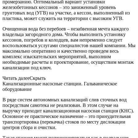
промерзанию. Оптимальный вариант установки
железобетонных кессонов – это заниженный уровень
грунтовых вод (УГВ) на участке, а кессон, выполненный из
пластика, может служить на территории с высоким УГВ.
Очищенная вода без перебоев – незабвенная мечта каждого
владельца загородного дома. Чтобы выполнить установку
кессонов, погребов и колодцев, вам непременно следует
воспользоваться услугами специалистов нашей компании. Мы
максимально оперативно и качественно проведем весь
комплекс изыскательских мероприятий, выполним
необходимые расчеты и проектирование, осуществим монтаж
канализации под ключ.
Читать далее
Скрыть
Канализационные насосные станции. Гальваническое
оборудование
В ряде систем автономных канализаций слив сточных вод
посредствам самотека не реализован. В этом случае на
выручку приходит канализационная насосная станция (КНС).
Основное ее практическое назначение – это принудительная
транспортировка (перекачка) стоков по месту дислокации
центров сбора и очистки.
Такая станция может позиционироваться как в подвальном