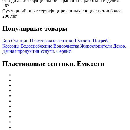
от 5 до 25 лет официальной гарантии на работы и изделия
267
Суммарный опыт сертифицированных специалистов более
200 лет
Популярные товары
Био Станции
Пластиковые септики
Емкости
Погреба.
Кессоны
Водоснабжение
Водоочистка
Жироуловители
Декор.
Дачная продукция
Услуги. Сервис
Пластиковые септики. Емкости