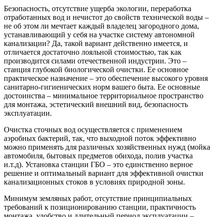
Безопасность, отсутствие ущерба экологии, переработка
отработанных вод и нечистот до свойств технической воды –
не об этом ли мечтает каждый владелец загородного дома,
устанавливающий у себя на участке систему автономной
канализации? Да, такой вариант действенно имеется, и
отличается достаточно лояльной стоимостью, так как
производится силами отечественной индустрии. Это –
станция глубокой биологической очистки. Ее основное
практическое назначение – это обеспечение высокого уровня
санитарно-гигиенических норм вашего быта. Ее основные
достоинства – минимальное территориальное пространство
для монтажа, эстетический внешний вид, безопасность
эксплуатации.
Очистка сточных вод осуществляется с применением
аэробных бактерий, так, что выходной поток эффективно
можно применять для различных хозяйственных нужд (мойка
автомобиля, бытовых предметов обихода, полив участка
и.т.д). Установка станции ГБО – это единственно верное
решение и оптимальный вариант для эффективной очистки
канализационных стоков в условиях природной зоны.
Минимум земляных работ, отсутствие принципиальных
требований к позиционированию станции, практичность
монтажа, удобство и длительный период эксплуатации –