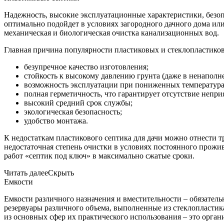
Надежность, высокие эксплуатационные характеристики, безопа
оптимально подойдет в условиях загородного дачного дома или 
механическая и биологическая очистка канализационных вод.
Главная причина популярности пластиковых и стеклопластиков
безупречное качество изготовления;
стойкость к высокому давлению грунта (даже в ненаполн
возможность эксплуатации при пониженных температурах
полная герметичность, что гарантирует отсутствие непри
высокий средний срок службы;
экологическая безопасность;
удобство монтажа.
К недостаткам пластикового септика для дачи можно отнести 
недостаточная степень очистки в условиях постоянного прожив
работ «септик под ключ» в максимально сжатые сроки.
Читать далее
Скрыть
Емкости
Емкости различного назначения и вместительности – обязатель
резервуары различного объема, выполненные из стеклопластик
из основных сфер их практического использования – это орга