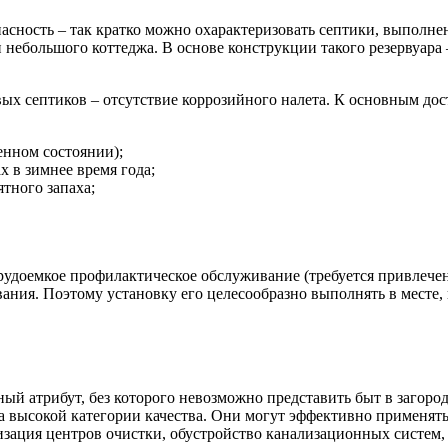
сность – так кратко можно охарактеризовать септики, выполнен
небольшого коттеджа. В основе конструкции такого резервуара –
ых септиков – отсутствие коррозийного налета. К основным дос
енном состоянии);
 в зимнее время года;
ятного запаха;
трудоемкое профилактическое обслуживание (требуется привлече
ания. Поэтому установку его целесообразно выполнять в месте, 
ный атрибут, без которого невозможно представить быт в загор
а высокой категории качества. Они могут эффективно применять
низация центров очистки, обустройство канализационных систем