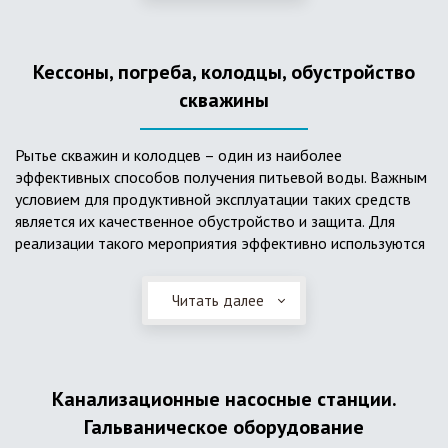
деформациям, что, по сравнению с пластиковым изделием
схожего назначения, – безусловный плюс. Именно данные
достоинства обуславливают большую популярность
Кессоны, погреба, колодцы, обустройство
септика из железобетонных колец.
скважины
Рытье скважин и колодцев – один из наиболее
эффективных способов получения питьевой воды. Важным
условием для продуктивной эксплуатации таких средств
является их качественное обустройство и защита. Для
реализации такого мероприятия эффективно используются
кессоны.
Читать далее
Главное и неоспоримое преимущество кессонов – это
возможность эксплуатации в условиях пониженных
температур, так как дополнительное оборудование
(фильтры и автоматика), входящее в их состав, не
подвержены промерзанию. Оптимальный вариант
Канализационные насосные станции.
установки железобетонных кессонов – это заниженный
Гальваническое оборудование
уровень грунтовых вод (УГВ) на участке, а кессон,