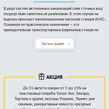
выполненный из пластика, может служить на территории с
высоким УГВ.
В ряде систем автономных канализаций слив сточных вод
посредствам самотека не реализован. В этом случае на
Очищенная вода без перебоев – незабвенная мечта
выручку приходит канализационная насосная станция (КНС).
каждого владельца загородного дома. Чтобы выполнить
Основное ее практическое назначение – это
установку кессонов, погребов и колодцев, вам непременно
принудительная транспортировка (перекачка) стоков по
следует воспользоваться услугами специалистов нашей
месту дислокации центров сбора и очистки.
компании. Мы максимально оперативно и качественно
проведем весь комплекс изыскательских мероприятий,
Читать далее
Такая станция может позиционироваться как в подвальном
выполним необходимые расчеты и проектирование,
помещении дома, так и функционировать в условиях
осуществим монтаж канализации под ключ.
окружающей среды. С внешней стороны она обустроена
корпусом из армированного стеклопластика, стойкого к
внешним механическим воздействиям. Конечная
комплектация станции может варьироваться в зависимости
АКЦИЯ
от исполнения.
До 31 августа скидки от 5 до 15% на
пластиковые погреба Топол-Эко, Тингард,
Тортила и другие, кессоны Родлекс, Термит для
скважин, декоративные емкости, мусорные