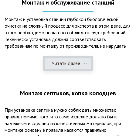
Монтаж и обслуживание станций
Монтаж и установка станции глубокой биологической
очистки не сложный процесс для эксперта в этом деле, для
этого необходимо пошагово соблюдать ряд требований.
Технически установка должна соответствовать
требованиям по монтажу от производителя, не нарушать
рекомендации в монтажной схеме и паспорте, в
электрической части, надо все же надо иметь
Читать далее
представления о требованиях ПУЭ, ведь не качественный
монтаж может привезти не только к выходу из строя
станции ГБО, но и стать причиной травмы и других более
серьезных последствий. Биологическая очистка сточных
Монтаж септиков, копка колодцев
вод – самый эффективный способ из всех существующих
сегодня. Степень очистки составляет 98%, стопроцентно
ликвидируются неприятные запахи, и на выходе из этого
При установке септика нужно соблюдать множество
оборудования вода может применяться для хозяйственных
правил, помимо того, что само изделие должно быть
нужд и полива огорода, а остатки ила при чистке могут
надежным и сделано из качественных материалов, при
стать эффективным удобрением. Нет необходимости
монтаже основные правила касаются правильно
тратить средства на ассенизаторскую машину. Системы