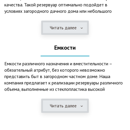
качества. Такой резервуар оптимально подойдет в
условиях загородного дачного дома или небольшого
коттеджа. В основе конструкции такого резервуара –
септик, основной задачей которого является отстаивание,
Читать далее
механическая и биологическая очистка канализационных
вод.
Емкости
Главная причина популярности пластиковых и
стеклопластиковых септиков – отсутствие коррозийного
налета. К основным достоинствам данного изделия можно
Емкости различного назначения и вместительности –
также отнести:
обязательный атрибут, без которого невозможно
представить быт в загородном частном доме. Наша
безупречное качество изготовления;
компания предлагает к реализации резервуары различного
стойкость к высокому давлению грунта (даже в
объема, выполненные из стеклопластика высокой
ненаполненном состоянии);
категории качества. Они могут эффективно применяться
возможность эксплуатации при пониженных температурах
для хранения жидкостей, включая воду и ГСМ. Однако,
в зимнее время года;
Читать далее
одна из основных сфер их практического использования –
полная герметичность, что гарантирует отсутствие
это организация центров очистки, обустройство
неприятного запаха;
канализационных систем, пожарных станций.
высокий средний срок службы;
экологическая безопасность;