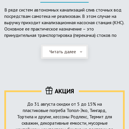
выполненный из пластика, может служить на территории с
высоким УГВ.
В ряде систем автономных канализаций слив сточных вод
посредствам самотека не реализован. В этом случае на
Очищенная вода без перебоев – незабвенная мечта
выручку приходит канализационная насосная станция (КНС).
каждого владельца загородного дома. Чтобы выполнить
Основное ее практическое назначение – это
установку кессонов, погребов и колодцев, вам непременно
принудительная транспортировка (перекачка) стоков по
следует воспользоваться услугами специалистов нашей
месту дислокации центров сбора и очистки.
компании. Мы максимально оперативно и качественно
проведем весь комплекс изыскательских мероприятий,
Читать далее
Такая станция может позиционироваться как в подвальном
выполним необходимые расчеты и проектирование,
помещении дома, так и функционировать в условиях
осуществим монтаж канализации под ключ.
окружающей среды. С внешней стороны она обустроена
корпусом из армированного стеклопластика, стойкого к
внешним механическим воздействиям. Конечная
комплектация станции может варьироваться в зависимости
АКЦИЯ
от исполнения.
До 31 августа скидки от 5 до 15% на
пластиковые погреба Топол-Эко, Тингард,
Тортила и другие, кессоны Родлекс, Термит для
скважин, декоративные емкости, мусорные