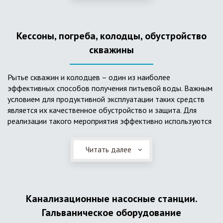
деформациям, что, по сравнению с пластиковым изделием
схожего назначения, – безусловный плюс. Именно данные
достоинства обуславливают большую популярность
Кессоны, погреба, колодцы, обустройство
септика из железобетонных колец.
скважины
Рытье скважин и колодцев – один из наиболее
эффективных способов получения питьевой воды. Важным
условием для продуктивной эксплуатации таких средств
является их качественное обустройство и защита. Для
реализации такого мероприятия эффективно используются
кессоны.
Читать далее
Главное и неоспоримое преимущество кессонов – это
возможность эксплуатации в условиях пониженных
температур, так как дополнительное оборудование
(фильтры и автоматика), входящее в их состав, не
подвержены промерзанию. Оптимальный вариант
Канализационные насосные станции.
установки железобетонных кессонов – это заниженный
Гальваническое оборудование
уровень грунтовых вод (УГВ) на участке, а кессон,