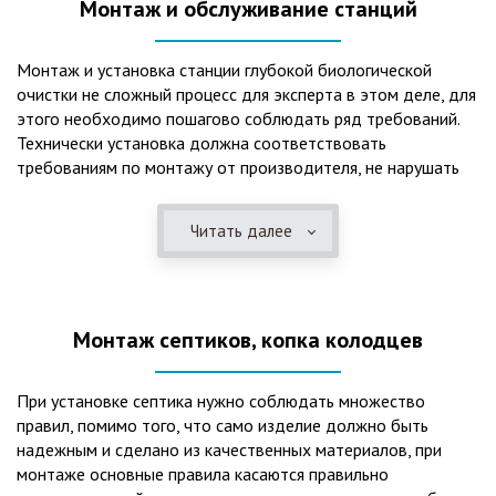
Монтаж и обслуживание станций
Монтаж и установка станции глубокой биологической
очистки не сложный процесс для эксперта в этом деле, для
этого необходимо пошагово соблюдать ряд требований.
Технически установка должна соответствовать
требованиям по монтажу от производителя, не нарушать
рекомендации в монтажной схеме и паспорте, в
электрической части, надо все же надо иметь
Читать далее
представления о требованиях ПУЭ, ведь не качественный
монтаж может привезти не только к выходу из строя
станции ГБО, но и стать причиной травмы и других более
серьезных последствий. Биологическая очистка сточных
Монтаж септиков, копка колодцев
вод – самый эффективный способ из всех существующих
сегодня. Степень очистки составляет 98%, стопроцентно
ликвидируются неприятные запахи, и на выходе из этого
При установке септика нужно соблюдать множество
оборудования вода может применяться для хозяйственных
правил, помимо того, что само изделие должно быть
нужд и полива огорода, а остатки ила при чистке могут
надежным и сделано из качественных материалов, при
стать эффективным удобрением. Нет необходимости
монтаже основные правила касаются правильно
тратить средства на ассенизаторскую машину. Системы