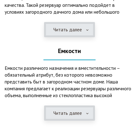
качества. Такой резервуар оптимально подойдет в
условиях загородного дачного дома или небольшого
коттеджа. В основе конструкции такого резервуара –
септик, основной задачей которого является отстаивание,
Читать далее
механическая и биологическая очистка канализационных
вод.
Емкости
Главная причина популярности пластиковых и
стеклопластиковых септиков – отсутствие коррозийного
налета. К основным достоинствам данного изделия можно
Емкости различного назначения и вместительности –
также отнести:
обязательный атрибут, без которого невозможно
представить быт в загородном частном доме. Наша
безупречное качество изготовления;
компания предлагает к реализации резервуары различного
стойкость к высокому давлению грунта (даже в
объема, выполненные из стеклопластика высокой
ненаполненном состоянии);
категории качества. Они могут эффективно применяться
возможность эксплуатации при пониженных температурах
для хранения жидкостей, включая воду и ГСМ. Однако,
в зимнее время года;
Читать далее
одна из основных сфер их практического использования –
полная герметичность, что гарантирует отсутствие
это организация центров очистки, обустройство
неприятного запаха;
канализационных систем, пожарных станций.
высокий средний срок службы;
экологическая безопасность;