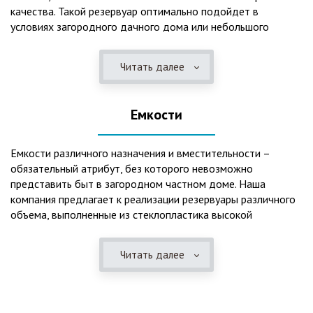
качества. Такой резервуар оптимально подойдет в
условиях загородного дачного дома или небольшого
коттеджа. В основе конструкции такого резервуара –
септик, основной задачей которого является отстаивание,
Читать далее
механическая и биологическая очистка канализационных
вод.
Емкости
Главная причина популярности пластиковых и
стеклопластиковых септиков – отсутствие коррозийного
налета. К основным достоинствам данного изделия можно
Емкости различного назначения и вместительности –
также отнести:
обязательный атрибут, без которого невозможно
представить быт в загородном частном доме. Наша
безупречное качество изготовления;
компания предлагает к реализации резервуары различного
стойкость к высокому давлению грунта (даже в
объема, выполненные из стеклопластика высокой
ненаполненном состоянии);
категории качества. Они могут эффективно применяться
возможность эксплуатации при пониженных температурах
для хранения жидкостей, включая воду и ГСМ. Однако,
в зимнее время года;
Читать далее
одна из основных сфер их практического использования –
полная герметичность, что гарантирует отсутствие
это организация центров очистки, обустройство
неприятного запаха;
канализационных систем, пожарных станций.
высокий средний срок службы;
экологическая безопасность;