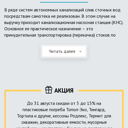
выполненный из пластика, может служить на территории с
высоким УГВ.
В ряде систем автономных канализаций слив сточных вод
посредствам самотека не реализован. В этом случае на
Очищенная вода без перебоев – незабвенная мечта
выручку приходит канализационная насосная станция (КНС).
каждого владельца загородного дома. Чтобы выполнить
Основное ее практическое назначение – это
установку кессонов, погребов и колодцев, вам непременно
принудительная транспортировка (перекачка) стоков по
следует воспользоваться услугами специалистов нашей
месту дислокации центров сбора и очистки.
компании. Мы максимально оперативно и качественно
проведем весь комплекс изыскательских мероприятий,
Читать далее
Такая станция может позиционироваться как в подвальном
выполним необходимые расчеты и проектирование,
помещении дома, так и функционировать в условиях
осуществим монтаж канализации под ключ.
окружающей среды. С внешней стороны она обустроена
корпусом из армированного стеклопластика, стойкого к
внешним механическим воздействиям. Конечная
комплектация станции может варьироваться в зависимости
АКЦИЯ
от исполнения.
До 31 августа скидки от 5 до 15% на
пластиковые погреба Топол-Эко, Тингард,
Тортила и другие, кессоны Родлекс, Термит для
скважин, декоративные емкости, мусорные