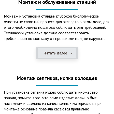
Монтаж и обслуживание станций
Монтаж и установка станции глубокой биологической
очистки не сложный процесс для эксперта в этом деле, для
этого необходимо пошагово соблюдать ряд требований.
Технически установка должна соответствовать
требованиям по монтажу от производителя, не нарушать
рекомендации в монтажной схеме и паспорте, в
электрической части, надо все же надо иметь
Читать далее
представления о требованиях ПУЭ, ведь не качественный
монтаж может привезти не только к выходу из строя
станции ГБО, но и стать причиной травмы и других более
серьезных последствий. Биологическая очистка сточных
Монтаж септиков, копка колодцев
вод – самый эффективный способ из всех существующих
сегодня. Степень очистки составляет 98%, стопроцентно
ликвидируются неприятные запахи, и на выходе из этого
При установке септика нужно соблюдать множество
оборудования вода может применяться для хозяйственных
правил, помимо того, что само изделие должно быть
нужд и полива огорода, а остатки ила при чистке могут
надежным и сделано из качественных материалов, при
стать эффективным удобрением. Нет необходимости
монтаже основные правила касаются правильно
тратить средства на ассенизаторскую машину. Системы