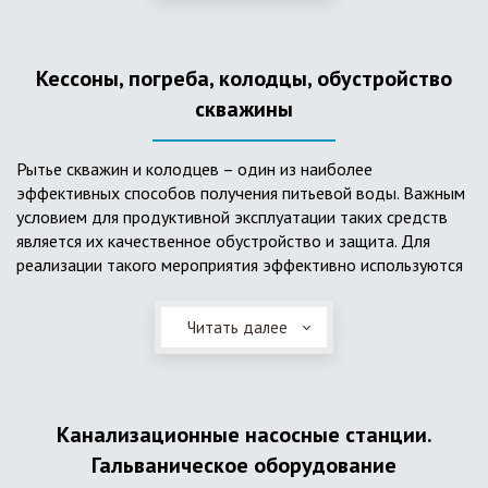
деформациям, что, по сравнению с пластиковым изделием
схожего назначения, – безусловный плюс. Именно данные
достоинства обуславливают большую популярность
Кессоны, погреба, колодцы, обустройство
септика из железобетонных колец.
скважины
Рытье скважин и колодцев – один из наиболее
эффективных способов получения питьевой воды. Важным
условием для продуктивной эксплуатации таких средств
является их качественное обустройство и защита. Для
реализации такого мероприятия эффективно используются
кессоны.
Читать далее
Главное и неоспоримое преимущество кессонов – это
возможность эксплуатации в условиях пониженных
температур, так как дополнительное оборудование
(фильтры и автоматика), входящее в их состав, не
подвержены промерзанию. Оптимальный вариант
Канализационные насосные станции.
установки железобетонных кессонов – это заниженный
Гальваническое оборудование
уровень грунтовых вод (УГВ) на участке, а кессон,