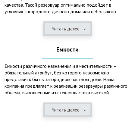
качества. Такой резервуар оптимально подойдет в
условиях загородного дачного дома или небольшого
коттеджа. В основе конструкции такого резервуара –
септик, основной задачей которого является отстаивание,
Читать далее
механическая и биологическая очистка канализационных
вод.
Емкости
Главная причина популярности пластиковых и
стеклопластиковых септиков – отсутствие коррозийного
налета. К основным достоинствам данного изделия можно
Емкости различного назначения и вместительности –
также отнести:
обязательный атрибут, без которого невозможно
представить быт в загородном частном доме. Наша
безупречное качество изготовления;
компания предлагает к реализации резервуары различного
стойкость к высокому давлению грунта (даже в
объема, выполненные из стеклопластика высокой
ненаполненном состоянии);
категории качества. Они могут эффективно применяться
возможность эксплуатации при пониженных температурах
для хранения жидкостей, включая воду и ГСМ. Однако,
в зимнее время года;
Читать далее
одна из основных сфер их практического использования –
полная герметичность, что гарантирует отсутствие
это организация центров очистки, обустройство
неприятного запаха;
канализационных систем, пожарных станций.
высокий средний срок службы;
экологическая безопасность;