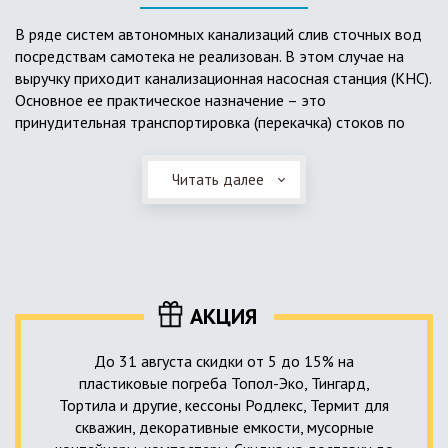
выполненный из пластика, может служить на территории с
высоким УГВ.
В ряде систем автономных канализаций слив сточных вод
посредствам самотека не реализован. В этом случае на
Очищенная вода без перебоев – незабвенная мечта
выручку приходит канализационная насосная станция (КНС).
каждого владельца загородного дома. Чтобы выполнить
Основное ее практическое назначение – это
установку кессонов, погребов и колодцев, вам непременно
принудительная транспортировка (перекачка) стоков по
следует воспользоваться услугами специалистов нашей
месту дислокации центров сбора и очистки.
компании. Мы максимально оперативно и качественно
проведем весь комплекс изыскательских мероприятий,
Читать далее
Такая станция может позиционироваться как в подвальном
выполним необходимые расчеты и проектирование,
помещении дома, так и функционировать в условиях
осуществим монтаж канализации под ключ.
окружающей среды. С внешней стороны она обустроена
корпусом из армированного стеклопластика, стойкого к
внешним механическим воздействиям. Конечная
комплектация станции может варьироваться в зависимости
АКЦИЯ
от исполнения.
До 31 августа скидки от 5 до 15% на
пластиковые погреба Топол-Эко, Тингард,
Тортила и другие, кессоны Родлекс, Термит для
скважин, декоративные емкости, мусорные