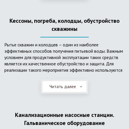
деформациям, что, по сравнению с пластиковым изделием
схожего назначения, – безусловный плюс. Именно данные
достоинства обуславливают большую популярность
Кессоны, погреба, колодцы, обустройство
септика из железобетонных колец.
скважины
Рытье скважин и колодцев – один из наиболее
эффективных способов получения питьевой воды. Важным
условием для продуктивной эксплуатации таких средств
является их качественное обустройство и защита. Для
реализации такого мероприятия эффективно используются
кессоны.
Читать далее
Главное и неоспоримое преимущество кессонов – это
возможность эксплуатации в условиях пониженных
температур, так как дополнительное оборудование
(фильтры и автоматика), входящее в их состав, не
подвержены промерзанию. Оптимальный вариант
Канализационные насосные станции.
установки железобетонных кессонов – это заниженный
Гальваническое оборудование
уровень грунтовых вод (УГВ) на участке, а кессон,