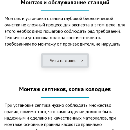
Монтаж и обслуживание станций
Монтаж и установка станции глубокой биологической
очистки не сложный процесс для эксперта в этом деле, для
этого необходимо пошагово соблюдать ряд требований.
Технически установка должна соответствовать
требованиям по монтажу от производителя, не нарушать
рекомендации в монтажной схеме и паспорте, в
электрической части, надо все же надо иметь
Читать далее
представления о требованиях ПУЭ, ведь не качественный
монтаж может привезти не только к выходу из строя
станции ГБО, но и стать причиной травмы и других более
серьезных последствий. Биологическая очистка сточных
Монтаж септиков, копка колодцев
вод – самый эффективный способ из всех существующих
сегодня. Степень очистки составляет 98%, стопроцентно
ликвидируются неприятные запахи, и на выходе из этого
При установке септика нужно соблюдать множество
оборудования вода может применяться для хозяйственных
правил, помимо того, что само изделие должно быть
нужд и полива огорода, а остатки ила при чистке могут
надежным и сделано из качественных материалов, при
стать эффективным удобрением. Нет необходимости
монтаже основные правила касаются правильно
тратить средства на ассенизаторскую машину. Системы