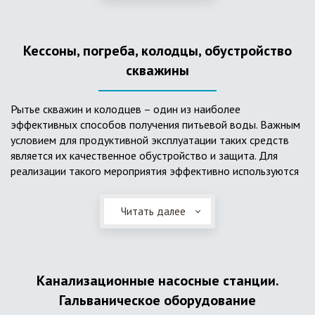
деформациям, что, по сравнению с пластиковым изделием
схожего назначения, – безусловный плюс. Именно данные
достоинства обуславливают большую популярность
Кессоны, погреба, колодцы, обустройство
септика из железобетонных колец.
скважины
Рытье скважин и колодцев – один из наиболее
эффективных способов получения питьевой воды. Важным
условием для продуктивной эксплуатации таких средств
является их качественное обустройство и защита. Для
реализации такого мероприятия эффективно используются
кессоны.
Читать далее
Главное и неоспоримое преимущество кессонов – это
возможность эксплуатации в условиях пониженных
температур, так как дополнительное оборудование
(фильтры и автоматика), входящее в их состав, не
подвержены промерзанию. Оптимальный вариант
Канализационные насосные станции.
установки железобетонных кессонов – это заниженный
Гальваническое оборудование
уровень грунтовых вод (УГВ) на участке, а кессон,