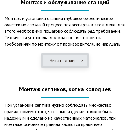
Монтаж и обслуживание станций
Монтаж и установка станции глубокой биологической
очистки не сложный процесс для эксперта в этом деле, для
этого необходимо пошагово соблюдать ряд требований.
Технически установка должна соответствовать
требованиям по монтажу от производителя, не нарушать
рекомендации в монтажной схеме и паспорте, в
электрической части, надо все же надо иметь
Читать далее
представления о требованиях ПУЭ, ведь не качественный
монтаж может привезти не только к выходу из строя
станции ГБО, но и стать причиной травмы и других более
серьезных последствий. Биологическая очистка сточных
Монтаж септиков, копка колодцев
вод – самый эффективный способ из всех существующих
сегодня. Степень очистки составляет 98%, стопроцентно
ликвидируются неприятные запахи, и на выходе из этого
При установке септика нужно соблюдать множество
оборудования вода может применяться для хозяйственных
правил, помимо того, что само изделие должно быть
нужд и полива огорода, а остатки ила при чистке могут
надежным и сделано из качественных материалов, при
стать эффективным удобрением. Нет необходимости
монтаже основные правила касаются правильно
тратить средства на ассенизаторскую машину. Системы