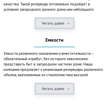
качества. Такой резервуар оптимально подойдет в
условиях загородного дачного дома или небольшого
коттеджа. В основе конструкции такого резервуара –
септик, основной задачей которого является отстаивание,
Читать далее
механическая и биологическая очистка канализационных
вод.
Емкости
Главная причина популярности пластиковых и
стеклопластиковых септиков – отсутствие коррозийного
налета. К основным достоинствам данного изделия можно
Емкости различного назначения и вместительности –
также отнести:
обязательный атрибут, без которого невозможно
представить быт в загородном частном доме. Наша
безупречное качество изготовления;
компания предлагает к реализации резервуары различного
стойкость к высокому давлению грунта (даже в
объема, выполненные из стеклопластика высокой
ненаполненном состоянии);
категории качества. Они могут эффективно применяться
возможность эксплуатации при пониженных температурах
для хранения жидкостей, включая воду и ГСМ. Однако,
в зимнее время года;
Читать далее
одна из основных сфер их практического использования –
полная герметичность, что гарантирует отсутствие
это организация центров очистки, обустройство
неприятного запаха;
канализационных систем, пожарных станций.
высокий средний срок службы;
экологическая безопасность;