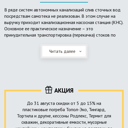
выполненный из пластика, может служить на территории с
высоким УГВ.
В ряде систем автономных канализаций слив сточных вод
посредствам самотека не реализован. В этом случае на
Очищенная вода без перебоев – незабвенная мечта
выручку приходит канализационная насосная станция (КНС).
каждого владельца загородного дома. Чтобы выполнить
Основное ее практическое назначение – это
установку кессонов, погребов и колодцев, вам непременно
принудительная транспортировка (перекачка) стоков по
следует воспользоваться услугами специалистов нашей
месту дислокации центров сбора и очистки.
компании. Мы максимально оперативно и качественно
проведем весь комплекс изыскательских мероприятий,
Читать далее
Такая станция может позиционироваться как в подвальном
выполним необходимые расчеты и проектирование,
помещении дома, так и функционировать в условиях
осуществим монтаж канализации под ключ.
окружающей среды. С внешней стороны она обустроена
корпусом из армированного стеклопластика, стойкого к
внешним механическим воздействиям. Конечная
комплектация станции может варьироваться в зависимости
АКЦИЯ
от исполнения.
До 31 августа скидки от 5 до 15% на
пластиковые погреба Топол-Эко, Тингард,
Тортила и другие, кессоны Родлекс, Термит для
скважин, декоративные емкости, мусорные