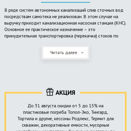
выполненный из пластика, может служить на территории с
высоким УГВ.
В ряде систем автономных канализаций слив сточных вод
посредствам самотека не реализован. В этом случае на
Очищенная вода без перебоев – незабвенная мечта
выручку приходит канализационная насосная станция (КНС).
каждого владельца загородного дома. Чтобы выполнить
Основное ее практическое назначение – это
установку кессонов, погребов и колодцев, вам непременно
принудительная транспортировка (перекачка) стоков по
следует воспользоваться услугами специалистов нашей
месту дислокации центров сбора и очистки.
компании. Мы максимально оперативно и качественно
проведем весь комплекс изыскательских мероприятий,
Читать далее
Такая станция может позиционироваться как в подвальном
выполним необходимые расчеты и проектирование,
помещении дома, так и функционировать в условиях
осуществим монтаж канализации под ключ.
окружающей среды. С внешней стороны она обустроена
корпусом из армированного стеклопластика, стойкого к
внешним механическим воздействиям. Конечная
комплектация станции может варьироваться в зависимости
АКЦИЯ
от исполнения.
До 31 августа скидки от 5 до 15% на
пластиковые погреба Топол-Эко, Тингард,
Тортила и другие, кессоны Родлекс, Термит для
скважин, декоративные емкости, мусорные