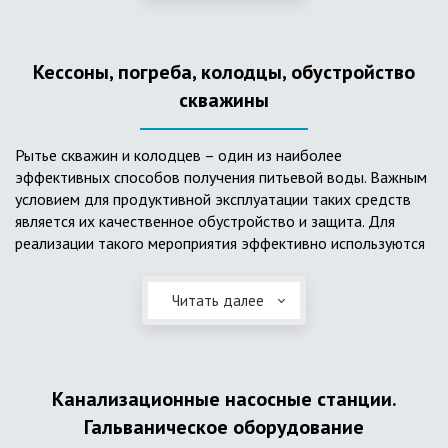
деформациям, что, по сравнению с пластиковым изделием
схожего назначения, – безусловный плюс. Именно данные
достоинства обуславливают большую популярность
Кессоны, погреба, колодцы, обустройство
септика из железобетонных колец.
скважины
Рытье скважин и колодцев – один из наиболее
эффективных способов получения питьевой воды. Важным
условием для продуктивной эксплуатации таких средств
является их качественное обустройство и защита. Для
реализации такого мероприятия эффективно используются
кессоны.
Читать далее
Главное и неоспоримое преимущество кессонов – это
возможность эксплуатации в условиях пониженных
температур, так как дополнительное оборудование
(фильтры и автоматика), входящее в их состав, не
подвержены промерзанию. Оптимальный вариант
Канализационные насосные станции.
установки железобетонных кессонов – это заниженный
Гальваническое оборудование
уровень грунтовых вод (УГВ) на участке, а кессон,