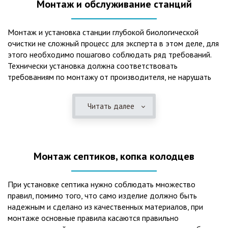
Монтаж и обслуживание станций
Монтаж и установка станции глубокой биологической
очистки не сложный процесс для эксперта в этом деле, для
этого необходимо пошагово соблюдать ряд требований.
Технически установка должна соответствовать
требованиям по монтажу от производителя, не нарушать
рекомендации в монтажной схеме и паспорте, в
электрической части, надо все же надо иметь
Читать далее
представления о требованиях ПУЭ, ведь не качественный
монтаж может привезти не только к выходу из строя
станции ГБО, но и стать причиной травмы и других более
серьезных последствий. Биологическая очистка сточных
Монтаж септиков, копка колодцев
вод – самый эффективный способ из всех существующих
сегодня. Степень очистки составляет 98%, стопроцентно
ликвидируются неприятные запахи, и на выходе из этого
При установке септика нужно соблюдать множество
оборудования вода может применяться для хозяйственных
правил, помимо того, что само изделие должно быть
нужд и полива огорода, а остатки ила при чистке могут
надежным и сделано из качественных материалов, при
стать эффективным удобрением. Нет необходимости
монтаже основные правила касаются правильно
тратить средства на ассенизаторскую машину. Системы