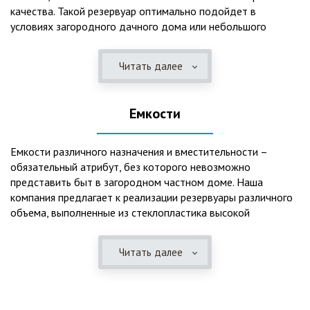
качества. Такой резервуар оптимально подойдет в
условиях загородного дачного дома или небольшого
коттеджа. В основе конструкции такого резервуара –
септик, основной задачей которого является отстаивание,
Читать далее
механическая и биологическая очистка канализационных
вод.
Емкости
Главная причина популярности пластиковых и
стеклопластиковых септиков – отсутствие коррозийного
налета. К основным достоинствам данного изделия можно
Емкости различного назначения и вместительности –
также отнести:
обязательный атрибут, без которого невозможно
представить быт в загородном частном доме. Наша
безупречное качество изготовления;
компания предлагает к реализации резервуары различного
стойкость к высокому давлению грунта (даже в
объема, выполненные из стеклопластика высокой
ненаполненном состоянии);
категории качества. Они могут эффективно применяться
возможность эксплуатации при пониженных температурах
для хранения жидкостей, включая воду и ГСМ. Однако,
в зимнее время года;
Читать далее
одна из основных сфер их практического использования –
полная герметичность, что гарантирует отсутствие
это организация центров очистки, обустройство
неприятного запаха;
канализационных систем, пожарных станций.
высокий средний срок службы;
экологическая безопасность;