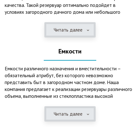
качества. Такой резервуар оптимально подойдет в
условиях загородного дачного дома или небольшого
коттеджа. В основе конструкции такого резервуара –
септик, основной задачей которого является отстаивание,
Читать далее
механическая и биологическая очистка канализационных
вод.
Емкости
Главная причина популярности пластиковых и
стеклопластиковых септиков – отсутствие коррозийного
налета. К основным достоинствам данного изделия можно
Емкости различного назначения и вместительности –
также отнести:
обязательный атрибут, без которого невозможно
представить быт в загородном частном доме. Наша
безупречное качество изготовления;
компания предлагает к реализации резервуары различного
стойкость к высокому давлению грунта (даже в
объема, выполненные из стеклопластика высокой
ненаполненном состоянии);
категории качества. Они могут эффективно применяться
возможность эксплуатации при пониженных температурах
для хранения жидкостей, включая воду и ГСМ. Однако,
в зимнее время года;
Читать далее
одна из основных сфер их практического использования –
полная герметичность, что гарантирует отсутствие
это организация центров очистки, обустройство
неприятного запаха;
канализационных систем, пожарных станций.
высокий средний срок службы;
экологическая безопасность;