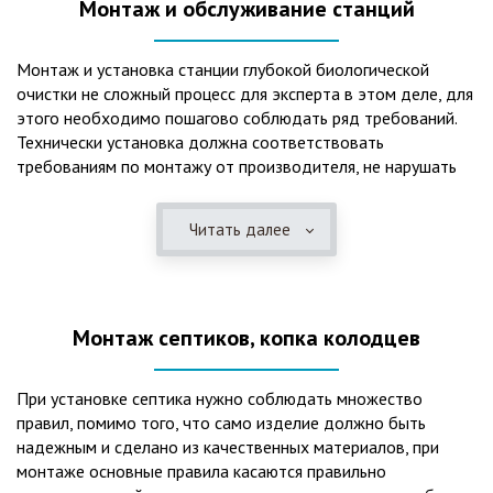
Монтаж и обслуживание станций
Монтаж и установка станции глубокой биологической
очистки не сложный процесс для эксперта в этом деле, для
этого необходимо пошагово соблюдать ряд требований.
Технически установка должна соответствовать
требованиям по монтажу от производителя, не нарушать
рекомендации в монтажной схеме и паспорте, в
электрической части, надо все же надо иметь
Читать далее
представления о требованиях ПУЭ, ведь не качественный
монтаж может привезти не только к выходу из строя
станции ГБО, но и стать причиной травмы и других более
серьезных последствий. Биологическая очистка сточных
Монтаж септиков, копка колодцев
вод – самый эффективный способ из всех существующих
сегодня. Степень очистки составляет 98%, стопроцентно
ликвидируются неприятные запахи, и на выходе из этого
При установке септика нужно соблюдать множество
оборудования вода может применяться для хозяйственных
правил, помимо того, что само изделие должно быть
нужд и полива огорода, а остатки ила при чистке могут
надежным и сделано из качественных материалов, при
стать эффективным удобрением. Нет необходимости
монтаже основные правила касаются правильно
тратить средства на ассенизаторскую машину. Системы