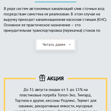
выполненный из пластика, может служить на территории с
высоким УГВ.
В ряде систем автономных канализаций слив сточных вод
посредствам самотека не реализован. В этом случае на
Очищенная вода без перебоев – незабвенная мечта
выручку приходит канализационная насосная станция (КНС).
каждого владельца загородного дома. Чтобы выполнить
Основное ее практическое назначение – это
установку кессонов, погребов и колодцев, вам непременно
принудительная транспортировка (перекачка) стоков по
следует воспользоваться услугами специалистов нашей
месту дислокации центров сбора и очистки.
компании. Мы максимально оперативно и качественно
проведем весь комплекс изыскательских мероприятий,
Читать далее
Такая станция может позиционироваться как в подвальном
выполним необходимые расчеты и проектирование,
помещении дома, так и функционировать в условиях
осуществим монтаж канализации под ключ.
окружающей среды. С внешней стороны она обустроена
корпусом из армированного стеклопластика, стойкого к
внешним механическим воздействиям. Конечная
комплектация станции может варьироваться в зависимости
АКЦИЯ
от исполнения.
До 31 августа скидки от 5 до 15% на
пластиковые погреба Топол-Эко, Тингард,
Тортила и другие, кессоны Родлекс, Термит для
скважин, декоративные емкости, мусорные