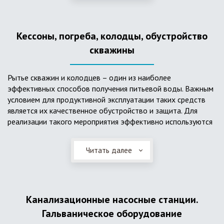
деформациям, что, по сравнению с пластиковым изделием
схожего назначения, – безусловный плюс. Именно данные
достоинства обуславливают большую популярность
Кессоны, погреба, колодцы, обустройство
септика из железобетонных колец.
скважины
Рытье скважин и колодцев – один из наиболее
эффективных способов получения питьевой воды. Важным
условием для продуктивной эксплуатации таких средств
является их качественное обустройство и защита. Для
реализации такого мероприятия эффективно используются
кессоны.
Читать далее
Главное и неоспоримое преимущество кессонов – это
возможность эксплуатации в условиях пониженных
температур, так как дополнительное оборудование
(фильтры и автоматика), входящее в их состав, не
подвержены промерзанию. Оптимальный вариант
Канализационные насосные станции.
установки железобетонных кессонов – это заниженный
Гальваническое оборудование
уровень грунтовых вод (УГВ) на участке, а кессон,