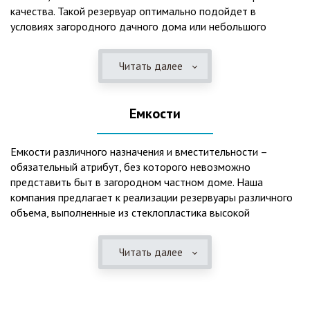
качества. Такой резервуар оптимально подойдет в
условиях загородного дачного дома или небольшого
коттеджа. В основе конструкции такого резервуара –
септик, основной задачей которого является отстаивание,
Читать далее
механическая и биологическая очистка канализационных
вод.
Емкости
Главная причина популярности пластиковых и
стеклопластиковых септиков – отсутствие коррозийного
налета. К основным достоинствам данного изделия можно
Емкости различного назначения и вместительности –
также отнести:
обязательный атрибут, без которого невозможно
представить быт в загородном частном доме. Наша
безупречное качество изготовления;
компания предлагает к реализации резервуары различного
стойкость к высокому давлению грунта (даже в
объема, выполненные из стеклопластика высокой
ненаполненном состоянии);
категории качества. Они могут эффективно применяться
возможность эксплуатации при пониженных температурах
для хранения жидкостей, включая воду и ГСМ. Однако,
в зимнее время года;
Читать далее
одна из основных сфер их практического использования –
полная герметичность, что гарантирует отсутствие
это организация центров очистки, обустройство
неприятного запаха;
канализационных систем, пожарных станций.
высокий средний срок службы;
экологическая безопасность;