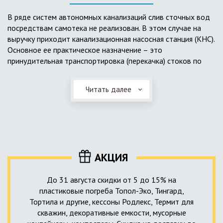
выполненный из пластика, может служить на территории с
высоким УГВ.
В ряде систем автономных канализаций слив сточных вод
посредствам самотека не реализован. В этом случае на
Очищенная вода без перебоев – незабвенная мечта
выручку приходит канализационная насосная станция (КНС).
каждого владельца загородного дома. Чтобы выполнить
Основное ее практическое назначение – это
установку кессонов, погребов и колодцев, вам непременно
принудительная транспортировка (перекачка) стоков по
следует воспользоваться услугами специалистов нашей
месту дислокации центров сбора и очистки.
компании. Мы максимально оперативно и качественно
проведем весь комплекс изыскательских мероприятий,
Читать далее
Такая станция может позиционироваться как в подвальном
выполним необходимые расчеты и проектирование,
помещении дома, так и функционировать в условиях
осуществим монтаж канализации под ключ.
окружающей среды. С внешней стороны она обустроена
корпусом из армированного стеклопластика, стойкого к
внешним механическим воздействиям. Конечная
комплектация станции может варьироваться в зависимости
АКЦИЯ
от исполнения.
До 31 августа скидки от 5 до 15% на
пластиковые погреба Топол-Эко, Тингард,
Тортила и другие, кессоны Родлекс, Термит для
скважин, декоративные емкости, мусорные