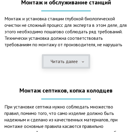
Монтаж и обслуживание станций
Монтаж и установка станции глубокой биологической
очистки не сложный процесс для эксперта в этом деле, для
этого необходимо пошагово соблюдать ряд требований.
Технически установка должна соответствовать
требованиям по монтажу от производителя, не нарушать
рекомендации в монтажной схеме и паспорте, в
электрической части, надо все же надо иметь
Читать далее
представления о требованиях ПУЭ, ведь не качественный
монтаж может привезти не только к выходу из строя
станции ГБО, но и стать причиной травмы и других более
серьезных последствий. Биологическая очистка сточных
Монтаж септиков, копка колодцев
вод – самый эффективный способ из всех существующих
сегодня. Степень очистки составляет 98%, стопроцентно
ликвидируются неприятные запахи, и на выходе из этого
При установке септика нужно соблюдать множество
оборудования вода может применяться для хозяйственных
правил, помимо того, что само изделие должно быть
нужд и полива огорода, а остатки ила при чистке могут
надежным и сделано из качественных материалов, при
стать эффективным удобрением. Нет необходимости
монтаже основные правила касаются правильно
тратить средства на ассенизаторскую машину. Системы