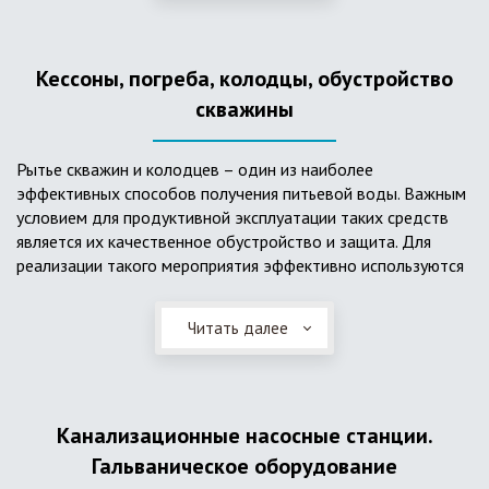
деформациям, что, по сравнению с пластиковым изделием
схожего назначения, – безусловный плюс. Именно данные
достоинства обуславливают большую популярность
Кессоны, погреба, колодцы, обустройство
септика из железобетонных колец.
скважины
Рытье скважин и колодцев – один из наиболее
эффективных способов получения питьевой воды. Важным
условием для продуктивной эксплуатации таких средств
является их качественное обустройство и защита. Для
реализации такого мероприятия эффективно используются
кессоны.
Читать далее
Главное и неоспоримое преимущество кессонов – это
возможность эксплуатации в условиях пониженных
температур, так как дополнительное оборудование
(фильтры и автоматика), входящее в их состав, не
подвержены промерзанию. Оптимальный вариант
Канализационные насосные станции.
установки железобетонных кессонов – это заниженный
Гальваническое оборудование
уровень грунтовых вод (УГВ) на участке, а кессон,