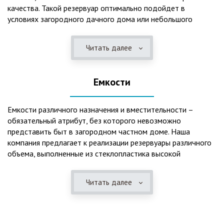
качества. Такой резервуар оптимально подойдет в
условиях загородного дачного дома или небольшого
коттеджа. В основе конструкции такого резервуара –
септик, основной задачей которого является отстаивание,
Читать далее
механическая и биологическая очистка канализационных
вод.
Емкости
Главная причина популярности пластиковых и
стеклопластиковых септиков – отсутствие коррозийного
налета. К основным достоинствам данного изделия можно
Емкости различного назначения и вместительности –
также отнести:
обязательный атрибут, без которого невозможно
представить быт в загородном частном доме. Наша
безупречное качество изготовления;
компания предлагает к реализации резервуары различного
стойкость к высокому давлению грунта (даже в
объема, выполненные из стеклопластика высокой
ненаполненном состоянии);
категории качества. Они могут эффективно применяться
возможность эксплуатации при пониженных температурах
для хранения жидкостей, включая воду и ГСМ. Однако,
в зимнее время года;
Читать далее
одна из основных сфер их практического использования –
полная герметичность, что гарантирует отсутствие
это организация центров очистки, обустройство
неприятного запаха;
канализационных систем, пожарных станций.
высокий средний срок службы;
экологическая безопасность;