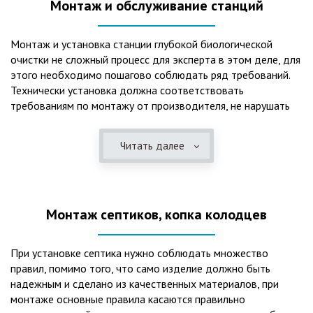
Монтаж и обслуживание станций
Монтаж и установка станции глубокой биологической
очистки не сложный процесс для эксперта в этом деле, для
этого необходимо пошагово соблюдать ряд требований.
Технически установка должна соответствовать
требованиям по монтажу от производителя, не нарушать
рекомендации в монтажной схеме и паспорте, в
электрической части, надо все же надо иметь
Читать далее
представления о требованиях ПУЭ, ведь не качественный
монтаж может привезти не только к выходу из строя
станции ГБО, но и стать причиной травмы и других более
серьезных последствий. Биологическая очистка сточных
Монтаж септиков, копка колодцев
вод – самый эффективный способ из всех существующих
сегодня. Степень очистки составляет 98%, стопроцентно
ликвидируются неприятные запахи, и на выходе из этого
При установке септика нужно соблюдать множество
оборудования вода может применяться для хозяйственных
правил, помимо того, что само изделие должно быть
нужд и полива огорода, а остатки ила при чистке могут
надежным и сделано из качественных материалов, при
стать эффективным удобрением. Нет необходимости
монтаже основные правила касаются правильно
тратить средства на ассенизаторскую машину. Системы