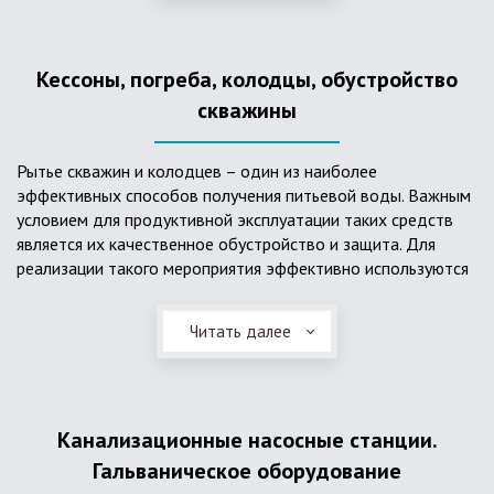
деформациям, что, по сравнению с пластиковым изделием
схожего назначения, – безусловный плюс. Именно данные
достоинства обуславливают большую популярность
Кессоны, погреба, колодцы, обустройство
септика из железобетонных колец.
скважины
Рытье скважин и колодцев – один из наиболее
эффективных способов получения питьевой воды. Важным
условием для продуктивной эксплуатации таких средств
является их качественное обустройство и защита. Для
реализации такого мероприятия эффективно используются
кессоны.
Читать далее
Главное и неоспоримое преимущество кессонов – это
возможность эксплуатации в условиях пониженных
температур, так как дополнительное оборудование
(фильтры и автоматика), входящее в их состав, не
подвержены промерзанию. Оптимальный вариант
Канализационные насосные станции.
установки железобетонных кессонов – это заниженный
Гальваническое оборудование
уровень грунтовых вод (УГВ) на участке, а кессон,