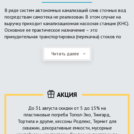
выполненный из пластика, может служить на территории с
высоким УГВ.
В ряде систем автономных канализаций слив сточных вод
посредствам самотека не реализован. В этом случае на
Очищенная вода без перебоев – незабвенная мечта
выручку приходит канализационная насосная станция (КНС).
каждого владельца загородного дома. Чтобы выполнить
Основное ее практическое назначение – это
установку кессонов, погребов и колодцев, вам непременно
принудительная транспортировка (перекачка) стоков по
следует воспользоваться услугами специалистов нашей
месту дислокации центров сбора и очистки.
компании. Мы максимально оперативно и качественно
проведем весь комплекс изыскательских мероприятий,
Читать далее
Такая станция может позиционироваться как в подвальном
выполним необходимые расчеты и проектирование,
помещении дома, так и функционировать в условиях
осуществим монтаж канализации под ключ.
окружающей среды. С внешней стороны она обустроена
корпусом из армированного стеклопластика, стойкого к
внешним механическим воздействиям. Конечная
комплектация станции может варьироваться в зависимости
АКЦИЯ
от исполнения.
До 31 августа скидки от 5 до 15% на
пластиковые погреба Топол-Эко, Тингард,
Тортила и другие, кессоны Родлекс, Термит для
скважин, декоративные емкости, мусорные