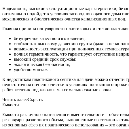
Надежность, высокие эксплуатационные характеристики, безопа
оптимально подойдет в условиях загородного дачного дома или 
механическая и биологическая очистка канализационных вод.
Главная причина популярности пластиковых и стеклопластиков
безупречное качество изготовления;
стойкость к высокому давлению грунта (даже в ненаполн
возможность эксплуатации при пониженных температурах
полная герметичность, что гарантирует отсутствие непри
высокий средний срок службы;
экологическая безопасность;
удобство монтажа.
К недостаткам пластикового септика для дачи можно отнести 
недостаточная степень очистки в условиях постоянного прожив
работ «септик под ключ» в максимально сжатые сроки.
Читать далее
Скрыть
Емкости
Емкости различного назначения и вместительности – обязатель
резервуары различного объема, выполненные из стеклопластик
из основных сфер их практического использования – это орга