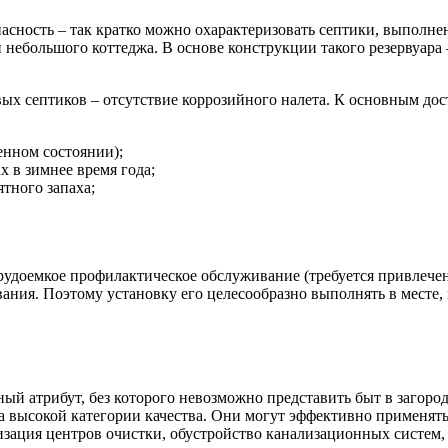
сность – так кратко можно охарактеризовать септики, выполнен
небольшого коттеджа. В основе конструкции такого резервуара –
ых септиков – отсутствие коррозийного налета. К основным дос
енном состоянии);
 в зимнее время года;
ятного запаха;
трудоемкое профилактическое обслуживание (требуется привлече
ания. Поэтому установку его целесообразно выполнять в месте, 
ный атрибут, без которого невозможно представить быт в загор
а высокой категории качества. Они могут эффективно применять
низация центров очистки, обустройство канализационных систем