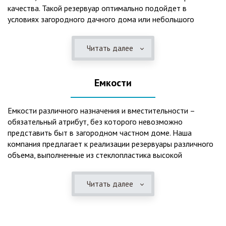
качества. Такой резервуар оптимально подойдет в
условиях загородного дачного дома или небольшого
коттеджа. В основе конструкции такого резервуара –
септик, основной задачей которого является отстаивание,
Читать далее
механическая и биологическая очистка канализационных
вод.
Емкости
Главная причина популярности пластиковых и
стеклопластиковых септиков – отсутствие коррозийного
налета. К основным достоинствам данного изделия можно
Емкости различного назначения и вместительности –
также отнести:
обязательный атрибут, без которого невозможно
представить быт в загородном частном доме. Наша
безупречное качество изготовления;
компания предлагает к реализации резервуары различного
стойкость к высокому давлению грунта (даже в
объема, выполненные из стеклопластика высокой
ненаполненном состоянии);
категории качества. Они могут эффективно применяться
возможность эксплуатации при пониженных температурах
для хранения жидкостей, включая воду и ГСМ. Однако,
в зимнее время года;
Читать далее
одна из основных сфер их практического использования –
полная герметичность, что гарантирует отсутствие
это организация центров очистки, обустройство
неприятного запаха;
канализационных систем, пожарных станций.
высокий средний срок службы;
экологическая безопасность;