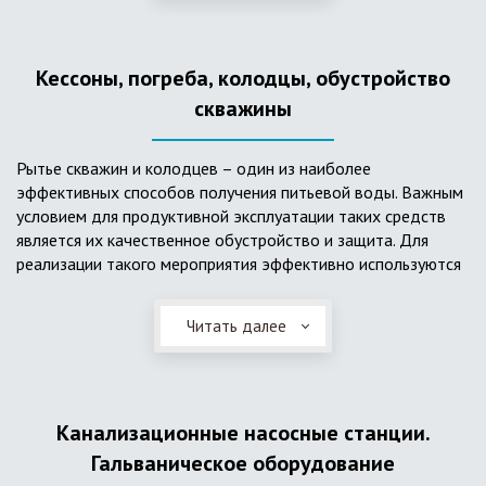
деформациям, что, по сравнению с пластиковым изделием
схожего назначения, – безусловный плюс. Именно данные
достоинства обуславливают большую популярность
Кессоны, погреба, колодцы, обустройство
септика из железобетонных колец.
скважины
Рытье скважин и колодцев – один из наиболее
эффективных способов получения питьевой воды. Важным
условием для продуктивной эксплуатации таких средств
является их качественное обустройство и защита. Для
реализации такого мероприятия эффективно используются
кессоны.
Читать далее
Главное и неоспоримое преимущество кессонов – это
возможность эксплуатации в условиях пониженных
температур, так как дополнительное оборудование
(фильтры и автоматика), входящее в их состав, не
подвержены промерзанию. Оптимальный вариант
Канализационные насосные станции.
установки железобетонных кессонов – это заниженный
Гальваническое оборудование
уровень грунтовых вод (УГВ) на участке, а кессон,