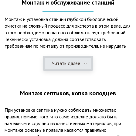
Монтаж и обслуживание станций
Монтаж и установка станции глубокой биологической
очистки не сложный процесс для эксперта в этом деле, для
этого необходимо пошагово соблюдать ряд требований.
Технически установка должна соответствовать
требованиям по монтажу от производителя, не нарушать
рекомендации в монтажной схеме и паспорте, в
электрической части, надо все же надо иметь
Читать далее
представления о требованиях ПУЭ, ведь не качественный
монтаж может привезти не только к выходу из строя
станции ГБО, но и стать причиной травмы и других более
серьезных последствий. Биологическая очистка сточных
Монтаж септиков, копка колодцев
вод – самый эффективный способ из всех существующих
сегодня. Степень очистки составляет 98%, стопроцентно
ликвидируются неприятные запахи, и на выходе из этого
При установке септика нужно соблюдать множество
оборудования вода может применяться для хозяйственных
правил, помимо того, что само изделие должно быть
нужд и полива огорода, а остатки ила при чистке могут
надежным и сделано из качественных материалов, при
стать эффективным удобрением. Нет необходимости
монтаже основные правила касаются правильно
тратить средства на ассенизаторскую машину. Системы