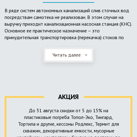
выполненный из пластика, может служить на территории с
высоким УГВ.
В ряде систем автономных канализаций слив сточных вод
посредствам самотека не реализован. В этом случае на
Очищенная вода без перебоев – незабвенная мечта
выручку приходит канализационная насосная станция (КНС).
каждого владельца загородного дома. Чтобы выполнить
Основное ее практическое назначение – это
установку кессонов, погребов и колодцев, вам непременно
принудительная транспортировка (перекачка) стоков по
следует воспользоваться услугами специалистов нашей
месту дислокации центров сбора и очистки.
компании. Мы максимально оперативно и качественно
проведем весь комплекс изыскательских мероприятий,
Читать далее
Такая станция может позиционироваться как в подвальном
выполним необходимые расчеты и проектирование,
помещении дома, так и функционировать в условиях
осуществим монтаж канализации под ключ.
окружающей среды. С внешней стороны она обустроена
корпусом из армированного стеклопластика, стойкого к
внешним механическим воздействиям. Конечная
комплектация станции может варьироваться в зависимости
АКЦИЯ
от исполнения.
До 31 августа скидки от 5 до 15% на
пластиковые погреба Топол-Эко, Тингард,
Тортила и другие, кессоны Родлекс, Термит для
скважин, декоративные емкости, мусорные