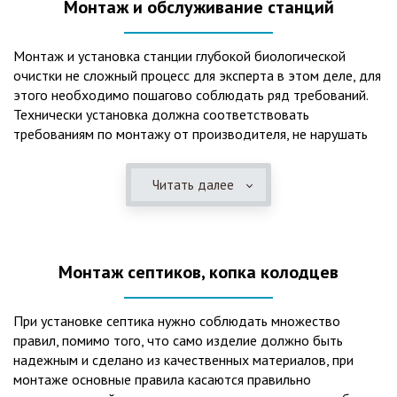
Монтаж и обслуживание станций
Монтаж и установка станции глубокой биологической
очистки не сложный процесс для эксперта в этом деле, для
этого необходимо пошагово соблюдать ряд требований.
Технически установка должна соответствовать
требованиям по монтажу от производителя, не нарушать
рекомендации в монтажной схеме и паспорте, в
электрической части, надо все же надо иметь
Читать далее
представления о требованиях ПУЭ, ведь не качественный
монтаж может привезти не только к выходу из строя
станции ГБО, но и стать причиной травмы и других более
серьезных последствий. Биологическая очистка сточных
Монтаж септиков, копка колодцев
вод – самый эффективный способ из всех существующих
сегодня. Степень очистки составляет 98%, стопроцентно
ликвидируются неприятные запахи, и на выходе из этого
При установке септика нужно соблюдать множество
оборудования вода может применяться для хозяйственных
правил, помимо того, что само изделие должно быть
нужд и полива огорода, а остатки ила при чистке могут
надежным и сделано из качественных материалов, при
стать эффективным удобрением. Нет необходимости
монтаже основные правила касаются правильно
тратить средства на ассенизаторскую машину. Системы