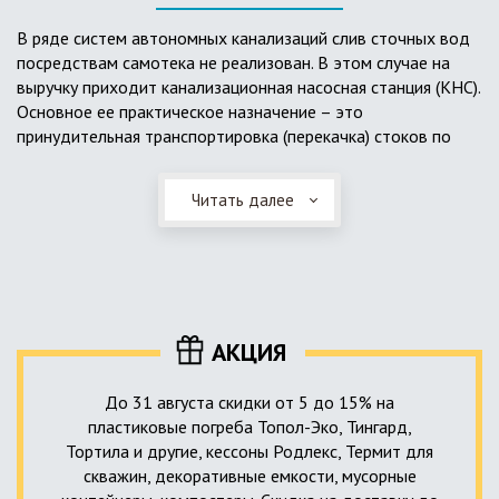
выполненный из пластика, может служить на территории с
высоким УГВ.
В ряде систем автономных канализаций слив сточных вод
посредствам самотека не реализован. В этом случае на
Очищенная вода без перебоев – незабвенная мечта
выручку приходит канализационная насосная станция (КНС).
каждого владельца загородного дома. Чтобы выполнить
Основное ее практическое назначение – это
установку кессонов, погребов и колодцев, вам непременно
принудительная транспортировка (перекачка) стоков по
следует воспользоваться услугами специалистов нашей
месту дислокации центров сбора и очистки.
компании. Мы максимально оперативно и качественно
проведем весь комплекс изыскательских мероприятий,
Читать далее
Такая станция может позиционироваться как в подвальном
выполним необходимые расчеты и проектирование,
помещении дома, так и функционировать в условиях
осуществим монтаж канализации под ключ.
окружающей среды. С внешней стороны она обустроена
корпусом из армированного стеклопластика, стойкого к
внешним механическим воздействиям. Конечная
комплектация станции может варьироваться в зависимости
АКЦИЯ
от исполнения.
До 31 августа скидки от 5 до 15% на
пластиковые погреба Топол-Эко, Тингард,
Тортила и другие, кессоны Родлекс, Термит для
скважин, декоративные емкости, мусорные