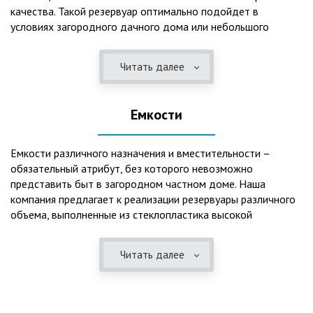
качества. Такой резервуар оптимально подойдет в
условиях загородного дачного дома или небольшого
коттеджа. В основе конструкции такого резервуара –
септик, основной задачей которого является отстаивание,
Читать далее
механическая и биологическая очистка канализационных
вод.
Емкости
Главная причина популярности пластиковых и
стеклопластиковых септиков – отсутствие коррозийного
налета. К основным достоинствам данного изделия можно
Емкости различного назначения и вместительности –
также отнести:
обязательный атрибут, без которого невозможно
представить быт в загородном частном доме. Наша
безупречное качество изготовления;
компания предлагает к реализации резервуары различного
стойкость к высокому давлению грунта (даже в
объема, выполненные из стеклопластика высокой
ненаполненном состоянии);
категории качества. Они могут эффективно применяться
возможность эксплуатации при пониженных температурах
для хранения жидкостей, включая воду и ГСМ. Однако,
в зимнее время года;
Читать далее
одна из основных сфер их практического использования –
полная герметичность, что гарантирует отсутствие
это организация центров очистки, обустройство
неприятного запаха;
канализационных систем, пожарных станций.
высокий средний срок службы;
экологическая безопасность;