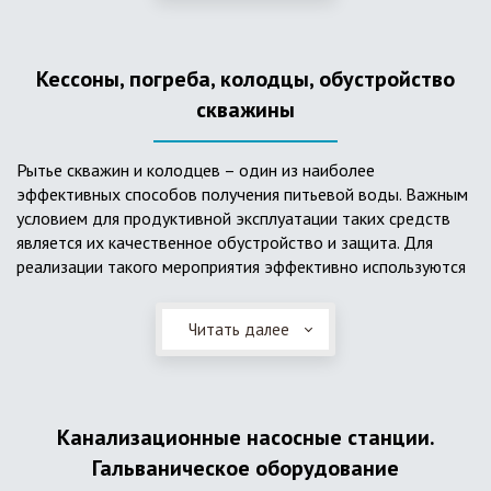
деформациям, что, по сравнению с пластиковым изделием
схожего назначения, – безусловный плюс. Именно данные
достоинства обуславливают большую популярность
Кессоны, погреба, колодцы, обустройство
септика из железобетонных колец.
скважины
Рытье скважин и колодцев – один из наиболее
эффективных способов получения питьевой воды. Важным
условием для продуктивной эксплуатации таких средств
является их качественное обустройство и защита. Для
реализации такого мероприятия эффективно используются
кессоны.
Читать далее
Главное и неоспоримое преимущество кессонов – это
возможность эксплуатации в условиях пониженных
температур, так как дополнительное оборудование
(фильтры и автоматика), входящее в их состав, не
подвержены промерзанию. Оптимальный вариант
Канализационные насосные станции.
установки железобетонных кессонов – это заниженный
Гальваническое оборудование
уровень грунтовых вод (УГВ) на участке, а кессон,