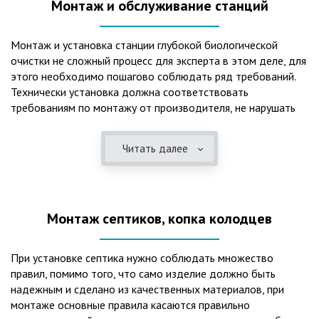
Монтаж и обслуживание станций
Монтаж и установка станции глубокой биологической
очистки не сложный процесс для эксперта в этом деле, для
этого необходимо пошагово соблюдать ряд требований.
Технически установка должна соответствовать
требованиям по монтажу от производителя, не нарушать
рекомендации в монтажной схеме и паспорте, в
электрической части, надо все же надо иметь
Читать далее
представления о требованиях ПУЭ, ведь не качественный
монтаж может привезти не только к выходу из строя
станции ГБО, но и стать причиной травмы и других более
серьезных последствий. Биологическая очистка сточных
Монтаж септиков, копка колодцев
вод – самый эффективный способ из всех существующих
сегодня. Степень очистки составляет 98%, стопроцентно
ликвидируются неприятные запахи, и на выходе из этого
При установке септика нужно соблюдать множество
оборудования вода может применяться для хозяйственных
правил, помимо того, что само изделие должно быть
нужд и полива огорода, а остатки ила при чистке могут
надежным и сделано из качественных материалов, при
стать эффективным удобрением. Нет необходимости
монтаже основные правила касаются правильно
тратить средства на ассенизаторскую машину. Системы