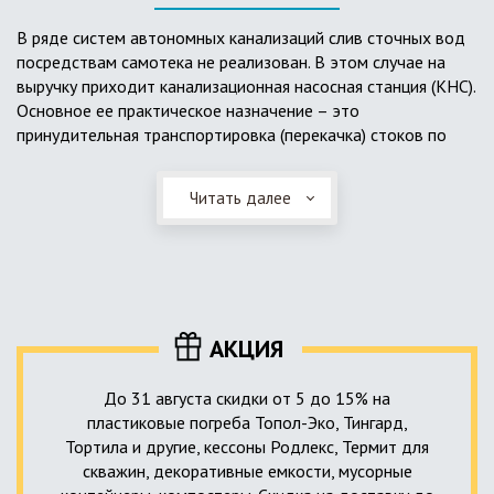
выполненный из пластика, может служить на территории с
высоким УГВ.
В ряде систем автономных канализаций слив сточных вод
посредствам самотека не реализован. В этом случае на
Очищенная вода без перебоев – незабвенная мечта
выручку приходит канализационная насосная станция (КНС).
каждого владельца загородного дома. Чтобы выполнить
Основное ее практическое назначение – это
установку кессонов, погребов и колодцев, вам непременно
принудительная транспортировка (перекачка) стоков по
следует воспользоваться услугами специалистов нашей
месту дислокации центров сбора и очистки.
компании. Мы максимально оперативно и качественно
проведем весь комплекс изыскательских мероприятий,
Читать далее
Такая станция может позиционироваться как в подвальном
выполним необходимые расчеты и проектирование,
помещении дома, так и функционировать в условиях
осуществим монтаж канализации под ключ.
окружающей среды. С внешней стороны она обустроена
корпусом из армированного стеклопластика, стойкого к
внешним механическим воздействиям. Конечная
комплектация станции может варьироваться в зависимости
АКЦИЯ
от исполнения.
До 31 августа скидки от 5 до 15% на
пластиковые погреба Топол-Эко, Тингард,
Тортила и другие, кессоны Родлекс, Термит для
скважин, декоративные емкости, мусорные