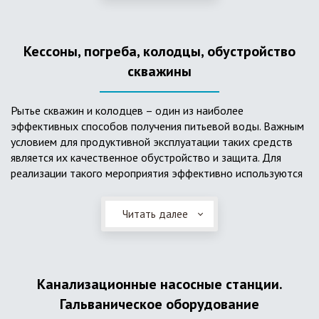
деформациям, что, по сравнению с пластиковым изделием
схожего назначения, – безусловный плюс. Именно данные
достоинства обуславливают большую популярность
Кессоны, погреба, колодцы, обустройство
септика из железобетонных колец.
скважины
Рытье скважин и колодцев – один из наиболее
эффективных способов получения питьевой воды. Важным
условием для продуктивной эксплуатации таких средств
является их качественное обустройство и защита. Для
реализации такого мероприятия эффективно используются
кессоны.
Читать далее
Главное и неоспоримое преимущество кессонов – это
возможность эксплуатации в условиях пониженных
температур, так как дополнительное оборудование
(фильтры и автоматика), входящее в их состав, не
подвержены промерзанию. Оптимальный вариант
Канализационные насосные станции.
установки железобетонных кессонов – это заниженный
Гальваническое оборудование
уровень грунтовых вод (УГВ) на участке, а кессон,