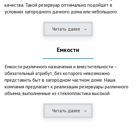
качества. Такой резервуар оптимально подойдет в
условиях загородного дачного дома или небольшого
коттеджа. В основе конструкции такого резервуара –
септик, основной задачей которого является отстаивание,
Читать далее
механическая и биологическая очистка канализационных
вод.
Емкости
Главная причина популярности пластиковых и
стеклопластиковых септиков – отсутствие коррозийного
налета. К основным достоинствам данного изделия можно
Емкости различного назначения и вместительности –
также отнести:
обязательный атрибут, без которого невозможно
представить быт в загородном частном доме. Наша
безупречное качество изготовления;
компания предлагает к реализации резервуары различного
стойкость к высокому давлению грунта (даже в
объема, выполненные из стеклопластика высокой
ненаполненном состоянии);
категории качества. Они могут эффективно применяться
возможность эксплуатации при пониженных температурах
для хранения жидкостей, включая воду и ГСМ. Однако,
в зимнее время года;
Читать далее
одна из основных сфер их практического использования –
полная герметичность, что гарантирует отсутствие
это организация центров очистки, обустройство
неприятного запаха;
канализационных систем, пожарных станций.
высокий средний срок службы;
экологическая безопасность;