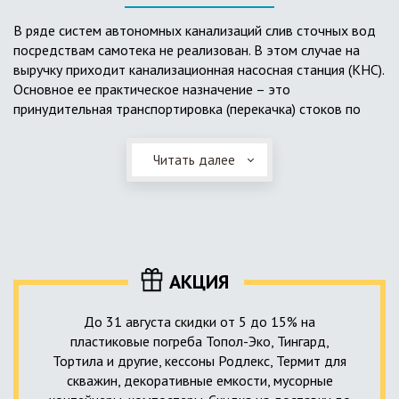
выполненный из пластика, может служить на территории с
высоким УГВ.
В ряде систем автономных канализаций слив сточных вод
посредствам самотека не реализован. В этом случае на
Очищенная вода без перебоев – незабвенная мечта
выручку приходит канализационная насосная станция (КНС).
каждого владельца загородного дома. Чтобы выполнить
Основное ее практическое назначение – это
установку кессонов, погребов и колодцев, вам непременно
принудительная транспортировка (перекачка) стоков по
следует воспользоваться услугами специалистов нашей
месту дислокации центров сбора и очистки.
компании. Мы максимально оперативно и качественно
проведем весь комплекс изыскательских мероприятий,
Читать далее
Такая станция может позиционироваться как в подвальном
выполним необходимые расчеты и проектирование,
помещении дома, так и функционировать в условиях
осуществим монтаж канализации под ключ.
окружающей среды. С внешней стороны она обустроена
корпусом из армированного стеклопластика, стойкого к
внешним механическим воздействиям. Конечная
комплектация станции может варьироваться в зависимости
АКЦИЯ
от исполнения.
До 31 августа скидки от 5 до 15% на
пластиковые погреба Топол-Эко, Тингард,
Тортила и другие, кессоны Родлекс, Термит для
скважин, декоративные емкости, мусорные