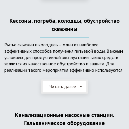
деформациям, что, по сравнению с пластиковым изделием
схожего назначения, – безусловный плюс. Именно данные
достоинства обуславливают большую популярность
Кессоны, погреба, колодцы, обустройство
септика из железобетонных колец.
скважины
Рытье скважин и колодцев – один из наиболее
эффективных способов получения питьевой воды. Важным
условием для продуктивной эксплуатации таких средств
является их качественное обустройство и защита. Для
реализации такого мероприятия эффективно используются
кессоны.
Читать далее
Главное и неоспоримое преимущество кессонов – это
возможность эксплуатации в условиях пониженных
температур, так как дополнительное оборудование
(фильтры и автоматика), входящее в их состав, не
подвержены промерзанию. Оптимальный вариант
Канализационные насосные станции.
установки железобетонных кессонов – это заниженный
Гальваническое оборудование
уровень грунтовых вод (УГВ) на участке, а кессон,