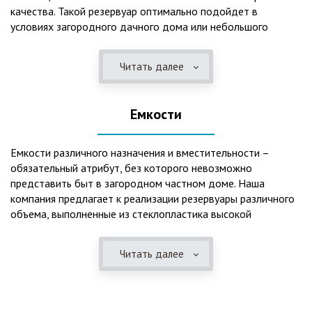
качества. Такой резервуар оптимально подойдет в
условиях загородного дачного дома или небольшого
коттеджа. В основе конструкции такого резервуара –
септик, основной задачей которого является отстаивание,
Читать далее
механическая и биологическая очистка канализационных
вод.
Емкости
Главная причина популярности пластиковых и
стеклопластиковых септиков – отсутствие коррозийного
налета. К основным достоинствам данного изделия можно
Емкости различного назначения и вместительности –
также отнести:
обязательный атрибут, без которого невозможно
представить быт в загородном частном доме. Наша
безупречное качество изготовления;
компания предлагает к реализации резервуары различного
стойкость к высокому давлению грунта (даже в
объема, выполненные из стеклопластика высокой
ненаполненном состоянии);
категории качества. Они могут эффективно применяться
возможность эксплуатации при пониженных температурах
для хранения жидкостей, включая воду и ГСМ. Однако,
в зимнее время года;
Читать далее
одна из основных сфер их практического использования –
полная герметичность, что гарантирует отсутствие
это организация центров очистки, обустройство
неприятного запаха;
канализационных систем, пожарных станций.
высокий средний срок службы;
экологическая безопасность;