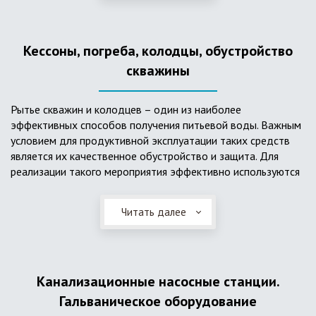
деформациям, что, по сравнению с пластиковым изделием
схожего назначения, – безусловный плюс. Именно данные
достоинства обуславливают большую популярность
Кессоны, погреба, колодцы, обустройство
септика из железобетонных колец.
скважины
Рытье скважин и колодцев – один из наиболее
эффективных способов получения питьевой воды. Важным
условием для продуктивной эксплуатации таких средств
является их качественное обустройство и защита. Для
реализации такого мероприятия эффективно используются
кессоны.
Читать далее
Главное и неоспоримое преимущество кессонов – это
возможность эксплуатации в условиях пониженных
температур, так как дополнительное оборудование
(фильтры и автоматика), входящее в их состав, не
подвержены промерзанию. Оптимальный вариант
Канализационные насосные станции.
установки железобетонных кессонов – это заниженный
Гальваническое оборудование
уровень грунтовых вод (УГВ) на участке, а кессон,