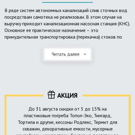
выполненный из пластика, может служить на территории с
высоким УГВ.
В ряде систем автономных канализаций слив сточных вод
посредствам самотека не реализован. В этом случае на
Очищенная вода без перебоев – незабвенная мечта
выручку приходит канализационная насосная станция (КНС).
каждого владельца загородного дома. Чтобы выполнить
Основное ее практическое назначение – это
установку кессонов, погребов и колодцев, вам непременно
принудительная транспортировка (перекачка) стоков по
следует воспользоваться услугами специалистов нашей
месту дислокации центров сбора и очистки.
компании. Мы максимально оперативно и качественно
проведем весь комплекс изыскательских мероприятий,
Читать далее
Такая станция может позиционироваться как в подвальном
выполним необходимые расчеты и проектирование,
помещении дома, так и функционировать в условиях
осуществим монтаж канализации под ключ.
окружающей среды. С внешней стороны она обустроена
корпусом из армированного стеклопластика, стойкого к
внешним механическим воздействиям. Конечная
комплектация станции может варьироваться в зависимости
АКЦИЯ
от исполнения.
До 31 августа скидки от 5 до 15% на
пластиковые погреба Топол-Эко, Тингард,
Тортила и другие, кессоны Родлекс, Термит для
скважин, декоративные емкости, мусорные