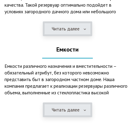
качества. Такой резервуар оптимально подойдет в
условиях загородного дачного дома или небольшого
коттеджа. В основе конструкции такого резервуара –
септик, основной задачей которого является отстаивание,
Читать далее
механическая и биологическая очистка канализационных
вод.
Емкости
Главная причина популярности пластиковых и
стеклопластиковых септиков – отсутствие коррозийного
налета. К основным достоинствам данного изделия можно
Емкости различного назначения и вместительности –
также отнести:
обязательный атрибут, без которого невозможно
представить быт в загородном частном доме. Наша
безупречное качество изготовления;
компания предлагает к реализации резервуары различного
стойкость к высокому давлению грунта (даже в
объема, выполненные из стеклопластика высокой
ненаполненном состоянии);
категории качества. Они могут эффективно применяться
возможность эксплуатации при пониженных температурах
для хранения жидкостей, включая воду и ГСМ. Однако,
в зимнее время года;
Читать далее
одна из основных сфер их практического использования –
полная герметичность, что гарантирует отсутствие
это организация центров очистки, обустройство
неприятного запаха;
канализационных систем, пожарных станций.
высокий средний срок службы;
экологическая безопасность;