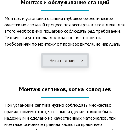
Монтаж и обслуживание станций
Монтаж и установка станции глубокой биологической
очистки не сложный процесс для эксперта в этом деле, для
этого необходимо пошагово соблюдать ряд требований.
Технически установка должна соответствовать
требованиям по монтажу от производителя, не нарушать
рекомендации в монтажной схеме и паспорте, в
электрической части, надо все же надо иметь
Читать далее
представления о требованиях ПУЭ, ведь не качественный
монтаж может привезти не только к выходу из строя
станции ГБО, но и стать причиной травмы и других более
серьезных последствий. Биологическая очистка сточных
Монтаж септиков, копка колодцев
вод – самый эффективный способ из всех существующих
сегодня. Степень очистки составляет 98%, стопроцентно
ликвидируются неприятные запахи, и на выходе из этого
При установке септика нужно соблюдать множество
оборудования вода может применяться для хозяйственных
правил, помимо того, что само изделие должно быть
нужд и полива огорода, а остатки ила при чистке могут
надежным и сделано из качественных материалов, при
стать эффективным удобрением. Нет необходимости
монтаже основные правила касаются правильно
тратить средства на ассенизаторскую машину. Системы