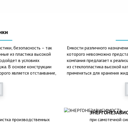
ики
стики, безопасность – так
Емкости различного назначени
нные из пластика высокой
которого невозможно предста
подойдет в условиях
компания предлагает к реализ
жа. В основе конструкции
из стеклопластика высокой ка
орого является отстаивание,
применяться для хранения жид
онных вод.
основных сфер их практическо
очистки, обустройство канали
лопластиковых септиков –
тоинствам данного изделия
Среди главных и неоспоримых
стойкость к образованию кор
ЭНЕРГОНЕЗАВИ
климатическим факторам внеш
чистка производственных
при самотечной сис
наполненном состоянии);
лояльность к температурным 
атурах в зимнее время года;
высокий средний срок службы 