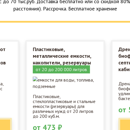
с до 70 тыс.руб. Доставка бесплатно или со скидкой 80%
расстояния). Рассрочка. Бесплатное хранение
 от
Пластиковые,
Дрен
металлические емкости,
биоф
ков
накопители, резервуары
септ
каби
от 20 до 200 000 литров
а,
Дрена
 с
биофи
удлин
Пластиковые,
бакте
стеклопластиковые и стальные
емкости (резервуары) для
от 
различных нужд от 20 литров
до 200 куб.м.
от 473 ₽