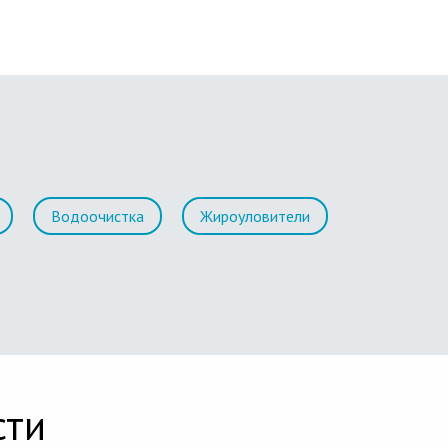
Водоочистка
Жироуловители
сти