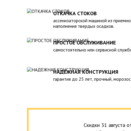
полная герметичность, что гарантирует отсутствие
высокий средний срок службы;
ОТКАЧКА СТОКОВ
экологическая безопасность;
ассенизаторской машиной из приемно
удобство монтажа.
наполнения твердых осадков.
К недостаткам пластикового септика для дачи м
профилактическое обслуживание (требуется привл
ПРОСТОЕ ОБСЛУЖИВАНИЕ
ассенизаторской машины), а также недостаточная 
постоянного проживания. Поэтому установку его 
самостоятельно или сервисной служб
месте, где будет доступ спецтехники. Мы проведе
под ключ» в максимально сжатые сроки.
НАДЕЖНАЯ КОНСТРУКЦИЯ
гарантия до 25 лет, прочный, морозос
Скидки 31 августа 