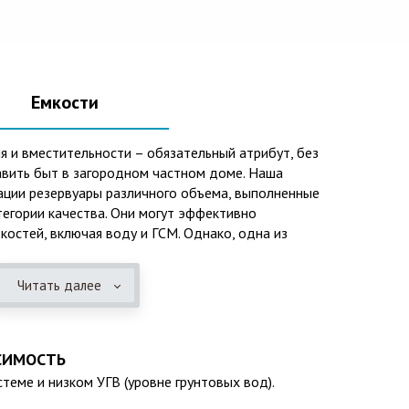
Емкости
я и вместительности – обязательный атрибут, без
вить быт в загородном частном доме. Наша
ации резервуары различного объема, выполненные
тегории качества. Они могут эффективно
костей, включая воду и ГСМ. Однако, одна из
го использования – это организация центров
зационных систем, пожарных станций.
Читать далее
 преимуществ таких изделий следует отметить:
розийных отложений и неблагоприятным
СИМОСТЬ
ней среды;
теме и низком УГВ (уровне грунтовых вод).
колебаниям;
(если следовать эксплуатационным требованиям,