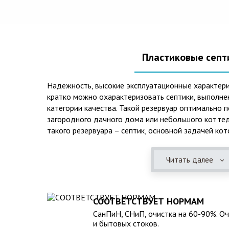
Пластиковые септ
Надежность, высокие эксплуатационные характери
кратко можно охарактеризовать септики, выполне
категории качества. Такой резервуар оптимально 
загородного дачного дома или небольшого коттед
такого резервуара – септик, основной задачей кот
механическая и биологическая очистка канализаци
Читать далее
Главная причина популярности пластиковых и стек
отсутствие коррозийного налета. К основным дос
можно также отнести:
СООТВЕТСТВУЕТ НОРМАМ
безупречное качество изготовления;
СанПиН, СНиП, очистка на 60-90%. О
стойкость к высокому давлению грунта (даже в не
и бытовых стоков.
возможность эксплуатации при пониженных темпер