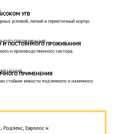
);
нии спецтехники отсутствует необходимость).
ЫСОКОМ УГВ
н-каталогу нашей компании, вы сможете выбрать
рных условий, легкий и герметичный корпус.
ависимости от ваших индивидуальных предпочтений
ельность емкостей градируется от 20 до 200 тыс.
О И ПОСТОЯННОГО ПРОЖИВАНИЯ
ия, сертифицирована на соответствие
тного и производственного сектора.
ирует ее безопасность эксплуатации и
ИЧНОГО ПРИМЕНЕНИЯ
ки стойкие емкости подземного и наземного
 Родлекс, Евролос и