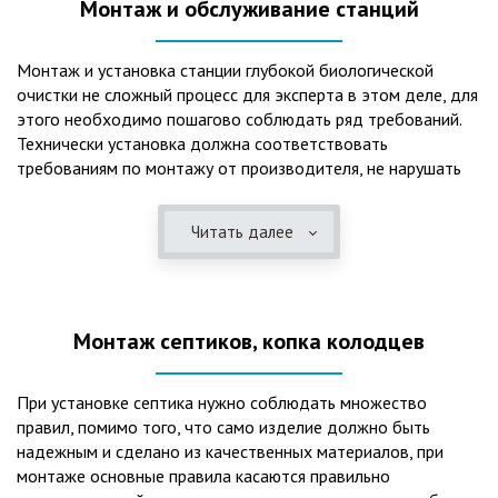
Монтаж и обслуживание станций
Монтаж и установка станции глубокой биологической
очистки не сложный процесс для эксперта в этом деле, для
этого необходимо пошагово соблюдать ряд требований.
Технически установка должна соответствовать
требованиям по монтажу от производителя, не нарушать
рекомендации в монтажной схеме и паспорте, в
электрической части, надо все же надо иметь
Читать далее
представления о требованиях ПУЭ, ведь не качественный
монтаж может привезти не только к выходу из строя
станции ГБО, но и стать причиной травмы и других более
серьезных последствий. Биологическая очистка сточных
Монтаж септиков, копка колодцев
вод – самый эффективный способ из всех существующих
сегодня. Степень очистки составляет 98%, стопроцентно
ликвидируются неприятные запахи, и на выходе из этого
При установке септика нужно соблюдать множество
оборудования вода может применяться для хозяйственных
правил, помимо того, что само изделие должно быть
нужд и полива огорода, а остатки ила при чистке могут
надежным и сделано из качественных материалов, при
стать эффективным удобрением. Нет необходимости
монтаже основные правила касаются правильно
тратить средства на ассенизаторскую машину. Системы