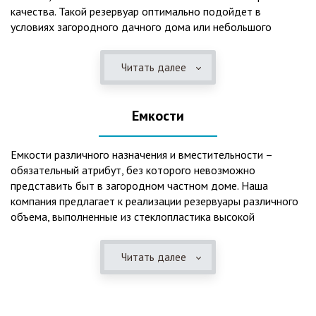
качества. Такой резервуар оптимально подойдет в
условиях загородного дачного дома или небольшого
коттеджа. В основе конструкции такого резервуара –
септик, основной задачей которого является отстаивание,
Читать далее
механическая и биологическая очистка канализационных
вод.
Емкости
Главная причина популярности пластиковых и
стеклопластиковых септиков – отсутствие коррозийного
налета. К основным достоинствам данного изделия можно
Емкости различного назначения и вместительности –
также отнести:
обязательный атрибут, без которого невозможно
представить быт в загородном частном доме. Наша
безупречное качество изготовления;
компания предлагает к реализации резервуары различного
стойкость к высокому давлению грунта (даже в
объема, выполненные из стеклопластика высокой
ненаполненном состоянии);
категории качества. Они могут эффективно применяться
возможность эксплуатации при пониженных температурах
для хранения жидкостей, включая воду и ГСМ. Однако,
в зимнее время года;
Читать далее
одна из основных сфер их практического использования –
полная герметичность, что гарантирует отсутствие
это организация центров очистки, обустройство
неприятного запаха;
канализационных систем, пожарных станций.
высокий средний срок службы;
экологическая безопасность;