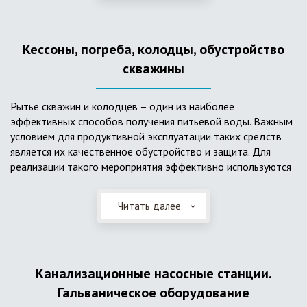
деформациям, что, по сравнению с пластиковым изделием
схожего назначения, – безусловный плюс. Именно данные
достоинства обуславливают большую популярность
Кессоны, погреба, колодцы, обустройство
септика из железобетонных колец.
скважины
Рытье скважин и колодцев – один из наиболее
эффективных способов получения питьевой воды. Важным
условием для продуктивной эксплуатации таких средств
является их качественное обустройство и защита. Для
реализации такого мероприятия эффективно используются
кессоны.
Читать далее
Главное и неоспоримое преимущество кессонов – это
возможность эксплуатации в условиях пониженных
температур, так как дополнительное оборудование
(фильтры и автоматика), входящее в их состав, не
подвержены промерзанию. Оптимальный вариант
Канализационные насосные станции.
установки железобетонных кессонов – это заниженный
Гальваническое оборудование
уровень грунтовых вод (УГВ) на участке, а кессон,