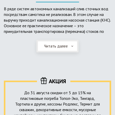
выполненный из пластика, может служить на территории с
высоким УГВ.
В ряде систем автономных канализаций слив сточных вод
посредствам самотека не реализован. В этом случае на
Очищенная вода без перебоев – незабвенная мечта
выручку приходит канализационная насосная станция (КНС).
каждого владельца загородного дома. Чтобы выполнить
Основное ее практическое назначение – это
установку кессонов, погребов и колодцев, вам непременно
принудительная транспортировка (перекачка) стоков по
следует воспользоваться услугами специалистов нашей
месту дислокации центров сбора и очистки.
компании. Мы максимально оперативно и качественно
проведем весь комплекс изыскательских мероприятий,
Читать далее
Такая станция может позиционироваться как в подвальном
выполним необходимые расчеты и проектирование,
помещении дома, так и функционировать в условиях
осуществим монтаж канализации под ключ.
окружающей среды. С внешней стороны она обустроена
корпусом из армированного стеклопластика, стойкого к
внешним механическим воздействиям. Конечная
комплектация станции может варьироваться в зависимости
АКЦИЯ
от исполнения.
До 31 августа скидки от 5 до 15% на
пластиковые погреба Топол-Эко, Тингард,
Тортила и другие, кессоны Родлекс, Термит для
скважин, декоративные емкости, мусорные