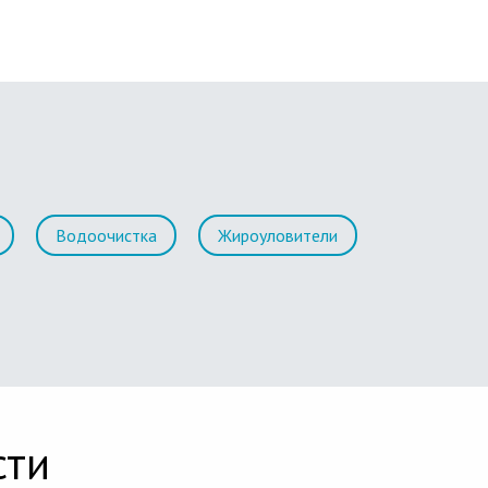
Водоочистка
Жироуловители
сти