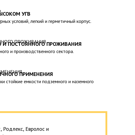
);
нии спецтехники отсутствует необходимость).
ЫСОКОМ УГВ
н-каталогу нашей компании, вы сможете выбрать
рных условий, легкий и герметичный корпус.
ависимости от ваших индивидуальных предпочтений
ельность емкостей градируется от 20 до 200 тыс.
О И ПОСТОЯННОГО ПРОЖИВАНИЯ
ия, сертифицирована на соответствие
тного и производственного сектора.
ирует ее безопасность эксплуатации и
ИЧНОГО ПРИМЕНЕНИЯ
ки стойкие емкости подземного и наземного
 Родлекс, Евролос и