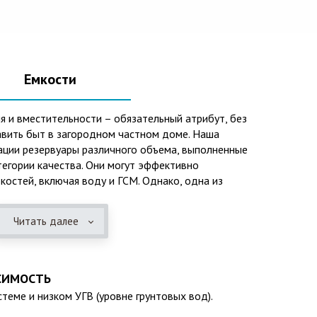
Емкости
я и вместительности – обязательный атрибут, без
вить быт в загородном частном доме. Наша
ации резервуары различного объема, выполненные
тегории качества. Они могут эффективно
костей, включая воду и ГСМ. Однако, одна из
го использования – это организация центров
зационных систем, пожарных станций.
Читать далее
 преимуществ таких изделий следует отметить:
розийных отложений и неблагоприятным
СИМОСТЬ
ней среды;
теме и низком УГВ (уровне грунтовых вод).
колебаниям;
(если следовать эксплуатационным требованиям,