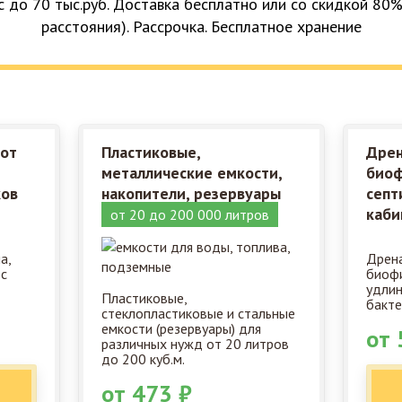
с до 70 тыс.руб. Доставка бесплатно или со скидкой 80%
расстояния). Рассрочка. Бесплатное хранение
 от
Пластиковые,
Дрен
металлические емкости,
биоф
ков
накопители, резервуары
септ
каби
от 20 до 200 000 литров
а,
Дрена
 с
биофи
удлин
Пластиковые,
бакте
стеклопластиковые и стальные
емкости (резервуары) для
от 
различных нужд от 20 литров
до 200 куб.м.
от 473 ₽