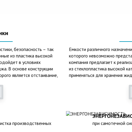
ики
стики, безопасность – так
Емкости различного назначени
нные из пластика высокой
которого невозможно предста
подойдет в условиях
компания предлагает к реализ
жа. В основе конструкции
из стеклопластика высокой ка
орого является отстаивание,
применяться для хранения жид
онных вод.
основных сфер их практическо
очистки, обустройство канали
лопластиковых септиков –
тоинствам данного изделия
Среди главных и неоспоримых
стойкость к образованию кор
ЭНЕРГОНЕЗАВИ
климатическим факторам внеш
чистка производственных
при самотечной сис
наполненном состоянии);
лояльность к температурным 
атурах в зимнее время года;
высокий средний срок службы 