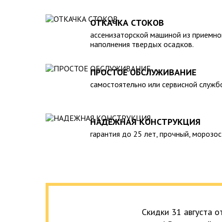
полная герметичность, что гарантирует отсутствие
высокий средний срок службы;
ОТКАЧКА СТОКОВ
экологическая безопасность;
ассенизаторской машиной из приемно
удобство монтажа.
наполнения твердых осадков.
К недостаткам пластикового септика для дачи м
профилактическое обслуживание (требуется привл
ПРОСТОЕ ОБСЛУЖИВАНИЕ
ассенизаторской машины), а также недостаточная 
постоянного проживания. Поэтому установку его 
самостоятельно или сервисной служб
месте, где будет доступ спецтехники. Мы проведе
под ключ» в максимально сжатые сроки.
НАДЕЖНАЯ КОНСТРУКЦИЯ
гарантия до 25 лет, прочный, морозос
Скидки 31 августа 