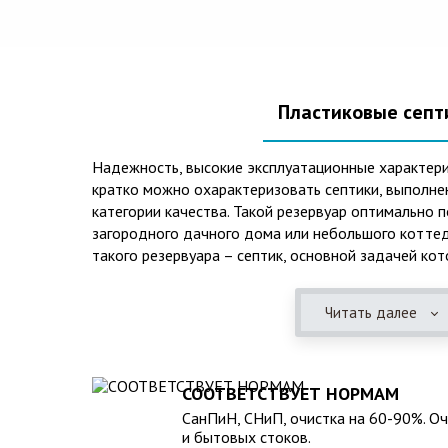
Пластиковые септ
Надежность, высокие эксплуатационные характери
кратко можно охарактеризовать септики, выполне
категории качества. Такой резервуар оптимально 
загородного дачного дома или небольшого коттед
такого резервуара – септик, основной задачей кот
механическая и биологическая очистка канализаци
Читать далее
Главная причина популярности пластиковых и стек
отсутствие коррозийного налета. К основным дос
можно также отнести:
СООТВЕТСТВУЕТ НОРМАМ
безупречное качество изготовления;
СанПиН, СНиП, очистка на 60-90%. О
стойкость к высокому давлению грунта (даже в не
и бытовых стоков.
возможность эксплуатации при пониженных темпер