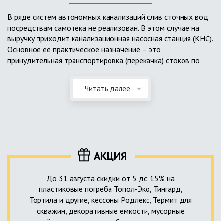
выполненный из пластика, может служить на территории с
высоким УГВ.
В ряде систем автономных канализаций слив сточных вод
посредствам самотека не реализован. В этом случае на
Очищенная вода без перебоев – незабвенная мечта
выручку приходит канализационная насосная станция (КНС).
каждого владельца загородного дома. Чтобы выполнить
Основное ее практическое назначение – это
установку кессонов, погребов и колодцев, вам непременно
принудительная транспортировка (перекачка) стоков по
следует воспользоваться услугами специалистов нашей
месту дислокации центров сбора и очистки.
компании. Мы максимально оперативно и качественно
проведем весь комплекс изыскательских мероприятий,
Читать далее
Такая станция может позиционироваться как в подвальном
выполним необходимые расчеты и проектирование,
помещении дома, так и функционировать в условиях
осуществим монтаж канализации под ключ.
окружающей среды. С внешней стороны она обустроена
корпусом из армированного стеклопластика, стойкого к
внешним механическим воздействиям. Конечная
комплектация станции может варьироваться в зависимости
АКЦИЯ
от исполнения.
До 31 августа скидки от 5 до 15% на
пластиковые погреба Топол-Эко, Тингард,
Тортила и другие, кессоны Родлекс, Термит для
скважин, декоративные емкости, мусорные