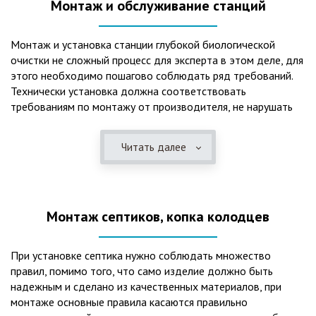
Монтаж и обслуживание станций
Монтаж и установка станции глубокой биологической
очистки не сложный процесс для эксперта в этом деле, для
этого необходимо пошагово соблюдать ряд требований.
Технически установка должна соответствовать
требованиям по монтажу от производителя, не нарушать
рекомендации в монтажной схеме и паспорте, в
электрической части, надо все же надо иметь
Читать далее
представления о требованиях ПУЭ, ведь не качественный
монтаж может привезти не только к выходу из строя
станции ГБО, но и стать причиной травмы и других более
серьезных последствий. Биологическая очистка сточных
Монтаж септиков, копка колодцев
вод – самый эффективный способ из всех существующих
сегодня. Степень очистки составляет 98%, стопроцентно
ликвидируются неприятные запахи, и на выходе из этого
При установке септика нужно соблюдать множество
оборудования вода может применяться для хозяйственных
правил, помимо того, что само изделие должно быть
нужд и полива огорода, а остатки ила при чистке могут
надежным и сделано из качественных материалов, при
стать эффективным удобрением. Нет необходимости
монтаже основные правила касаются правильно
тратить средства на ассенизаторскую машину. Системы