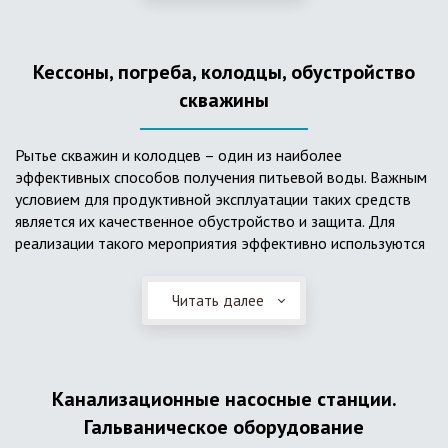
деформациям, что, по сравнению с пластиковым изделием
схожего назначения, – безусловный плюс. Именно данные
достоинства обуславливают большую популярность
Кессоны, погреба, колодцы, обустройство
септика из железобетонных колец.
скважины
Рытье скважин и колодцев – один из наиболее
эффективных способов получения питьевой воды. Важным
условием для продуктивной эксплуатации таких средств
является их качественное обустройство и защита. Для
реализации такого мероприятия эффективно используются
кессоны.
Читать далее
Главное и неоспоримое преимущество кессонов – это
возможность эксплуатации в условиях пониженных
температур, так как дополнительное оборудование
(фильтры и автоматика), входящее в их состав, не
подвержены промерзанию. Оптимальный вариант
Канализационные насосные станции.
установки железобетонных кессонов – это заниженный
Гальваническое оборудование
уровень грунтовых вод (УГВ) на участке, а кессон,