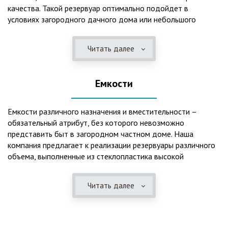
качества. Такой резервуар оптимально подойдет в
условиях загородного дачного дома или небольшого
коттеджа. В основе конструкции такого резервуара –
септик, основной задачей которого является отстаивание,
Читать далее
механическая и биологическая очистка канализационных
вод.
Емкости
Главная причина популярности пластиковых и
стеклопластиковых септиков – отсутствие коррозийного
налета. К основным достоинствам данного изделия можно
Емкости различного назначения и вместительности –
также отнести:
обязательный атрибут, без которого невозможно
представить быт в загородном частном доме. Наша
безупречное качество изготовления;
компания предлагает к реализации резервуары различного
стойкость к высокому давлению грунта (даже в
объема, выполненные из стеклопластика высокой
ненаполненном состоянии);
категории качества. Они могут эффективно применяться
возможность эксплуатации при пониженных температурах
для хранения жидкостей, включая воду и ГСМ. Однако,
в зимнее время года;
Читать далее
одна из основных сфер их практического использования –
полная герметичность, что гарантирует отсутствие
это организация центров очистки, обустройство
неприятного запаха;
канализационных систем, пожарных станций.
высокий средний срок службы;
экологическая безопасность;