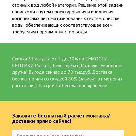
Жироуловители
Декор. Дачная продукция
сточных вод любой категории. Решение этой задачи
происходит путем проектирования и внедрения
комплексных автоматизированных систем очистки
Услуги. Сервис
воды, обеспечивающих соответствующее всем
требуемым нормам, качество воды.
Скидки 31 августа от 4 до 20% на ЕМКОСТИ,
Пластиковые септики. Емкости
СЕПТИКИ Росток, Танк, Термит, Родлекс, Евролос и
другие! Выгода сейчас до 70 тыс.руб. Доставка
бесплатно или со скидкой 80% (зависит от модели и
расстояния). Рассрочка. Бесплатное хранение
Пластиковые септики
Закажите бесплатный расчёт монтажа/
доставки прямо сейчас!
Надежность, высокие эксплуатационные характеристики,
безопасность – так кратко можно охарактеризовать
септики, выполненные из пластика высокой категории