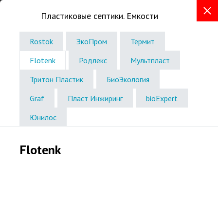
Пластиковые септики. Емкости
+7 (8352) 23-84-11
Rostok
ЭкоПром
Термит
Телефон в г.Чебоксары
Flotenk
Родлекс
Мультпласт
Звоните без выходных
с 8:00 до 18:00
Тритон Пластик
БиоЭкология
Graf
Пласт Инжиринг
bioExpert
Юнилос
Flotenk