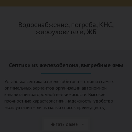
Водоснабжение, погреба, КНС,
жироуловители, ЖБ
Септики из железобетона, выгребные ямы
Установка септика из железобетона – один из самых
оптимальных вариантов организации автономной
канализации загородной недвижимости. Высокие
прочностные характеристики, надежность, удобство
эксплуатации – лишь малый список преимуществ,
характеризующий бетонный и/или железобетонный септик.
Читать далее
Он независим от источников электроэнергии, прост в
применении, и стоек к внешним механическим