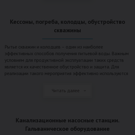
деформациям, что, по сравнению с пластиковым изделием
схожего назначения, – безусловный плюс. Именно данные
достоинства обуславливают большую популярность
Кессоны, погреба, колодцы, обустройство
септика из железобетонных колец.
скважины
Рытье скважин и колодцев – один из наиболее
эффективных способов получения питьевой воды. Важным
условием для продуктивной эксплуатации таких средств
является их качественное обустройство и защита. Для
реализации такого мероприятия эффективно используются
кессоны.
Читать далее
Главное и неоспоримое преимущество кессонов – это
возможность эксплуатации в условиях пониженных
температур, так как дополнительное оборудование
(фильтры и автоматика), входящее в их состав, не
подвержены промерзанию. Оптимальный вариант
Канализационные насосные станции.
установки железобетонных кессонов – это заниженный
Гальваническое оборудование
уровень грунтовых вод (УГВ) на участке, а кессон,