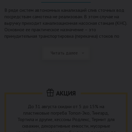
выполненный из пластика, может служить на территории с
высоким УГВ.
В ряде систем автономных канализаций слив сточных вод
посредствам самотека не реализован. В этом случае на
Очищенная вода без перебоев – незабвенная мечта
выручку приходит канализационная насосная станция (КНС).
каждого владельца загородного дома. Чтобы выполнить
Основное ее практическое назначение – это
установку кессонов, погребов и колодцев, вам непременно
принудительная транспортировка (перекачка) стоков по
следует воспользоваться услугами специалистов нашей
месту дислокации центров сбора и очистки.
компании. Мы максимально оперативно и качественно
проведем весь комплекс изыскательских мероприятий,
Читать далее
Такая станция может позиционироваться как в подвальном
выполним необходимые расчеты и проектирование,
помещении дома, так и функционировать в условиях
осуществим монтаж канализации под ключ.
окружающей среды. С внешней стороны она обустроена
корпусом из армированного стеклопластика, стойкого к
внешним механическим воздействиям. Конечная
комплектация станции может варьироваться в зависимости
АКЦИЯ
от исполнения.
До 31 августа скидки от 5 до 15% на
пластиковые погреба Топол-Эко, Тингард,
Тортила и другие, кессоны Родлекс, Термит для
скважин, декоративные емкости, мусорные