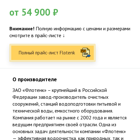
от 5 до 25 лет официальной гарантии на работы и изделия
от 54 900 ₽
267
Внимание!
Полную информацию с ценами и размерами
Суммарный опыт сертифицированных специалистов более 200 лет
смотрите в прайс-листе ↓
Полный прайс-лист Flotenk
Популярные товары
О производителе
ЗАО «Флотенк»
– крупнейший в Российской
Био Станции
Пластиковые септики
Федерации завод-производитель очистных
сооружений, станций водоподготовки питьевой и
технической воды, емкостного оборудования.
Емкости
Погреба. Кессоны
Компания работает на рынке с 2002 года и является
ведущим предприятием своей отрасли. Одна из
Водоснабжение
Водоочистка
основных задач деятельности компании «Флотенк»
— эффективная водоочистка, как природных, так и