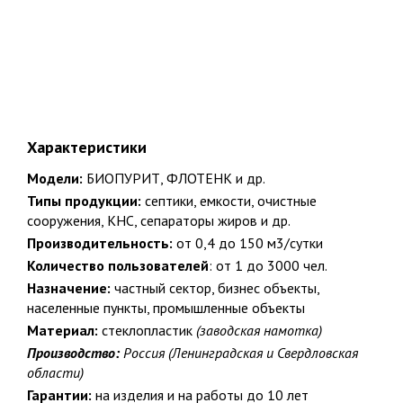
Характеристики
Модели:
БИОПУРИТ, ФЛОТЕНК и др.
Типы продукции:
септики, емкости, очистные
сооружения, КНС, сепараторы жиров и др.
Производительность:
от 0,4 до 150 м3/сутки
Количество пользователей
: от 1 до 3000 чел.
Назначение:
частный сектор, бизнес объекты,
населенные пункты, промышленные объекты
Официальный представитель крупнейших и проверенных
производителей
Материал:
стеклопластик
(заводская намотка)
Производство:
Россия
(Ленинградская и Свердловская
25
области)
Гарантии:
на изделия и на работы до 10 лет