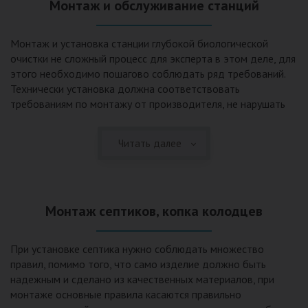
Монтаж и обслуживание станций
Монтаж и установка станции глубокой биологической
очистки не сложный процесс для эксперта в этом деле, для
этого необходимо пошагово соблюдать ряд требований.
Технически установка должна соответствовать
требованиям по монтажу от производителя, не нарушать
рекомендации в монтажной схеме и паспорте, в
электрической части, надо все же надо иметь
Читать далее
представления о требованиях ПУЭ, ведь не качественный
монтаж может привезти не только к выходу из строя
станции ГБО, но и стать причиной травмы и других более
серьезных последствий. Биологическая очистка сточных
Монтаж септиков, копка колодцев
вод – самый эффективный способ из всех существующих
сегодня. Степень очистки составляет 98%, стопроцентно
ликвидируются неприятные запахи, и на выходе из этого
При установке септика нужно соблюдать множество
оборудования вода может применяться для хозяйственных
правил, помимо того, что само изделие должно быть
нужд и полива огорода, а остатки ила при чистке могут
надежным и сделано из качественных материалов, при
стать эффективным удобрением. Нет необходимости
монтаже основные правила касаются правильно
тратить средства на ассенизаторскую машину. Системы