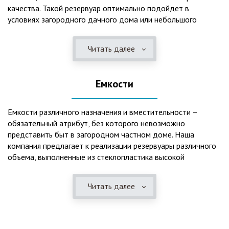
качества. Такой резервуар оптимально подойдет в
условиях загородного дачного дома или небольшого
коттеджа. В основе конструкции такого резервуара –
септик, основной задачей которого является отстаивание,
Читать далее
механическая и биологическая очистка канализационных
вод.
Емкости
Главная причина популярности пластиковых и
стеклопластиковых септиков – отсутствие коррозийного
налета. К основным достоинствам данного изделия можно
Емкости различного назначения и вместительности –
также отнести:
обязательный атрибут, без которого невозможно
представить быт в загородном частном доме. Наша
безупречное качество изготовления;
компания предлагает к реализации резервуары различного
стойкость к высокому давлению грунта (даже в
объема, выполненные из стеклопластика высокой
ненаполненном состоянии);
категории качества. Они могут эффективно применяться
возможность эксплуатации при пониженных температурах
для хранения жидкостей, включая воду и ГСМ. Однако,
в зимнее время года;
Читать далее
одна из основных сфер их практического использования –
полная герметичность, что гарантирует отсутствие
это организация центров очистки, обустройство
неприятного запаха;
канализационных систем, пожарных станций.
высокий средний срок службы;
экологическая безопасность;