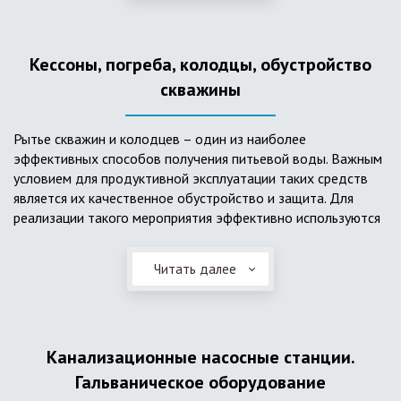
деформациям, что, по сравнению с пластиковым изделием
схожего назначения, – безусловный плюс. Именно данные
достоинства обуславливают большую популярность
Кессоны, погреба, колодцы, обустройство
септика из железобетонных колец.
скважины
Рытье скважин и колодцев – один из наиболее
эффективных способов получения питьевой воды. Важным
условием для продуктивной эксплуатации таких средств
является их качественное обустройство и защита. Для
реализации такого мероприятия эффективно используются
кессоны.
Читать далее
Главное и неоспоримое преимущество кессонов – это
возможность эксплуатации в условиях пониженных
температур, так как дополнительное оборудование
(фильтры и автоматика), входящее в их состав, не
подвержены промерзанию. Оптимальный вариант
Канализационные насосные станции.
установки железобетонных кессонов – это заниженный
Гальваническое оборудование
уровень грунтовых вод (УГВ) на участке, а кессон,