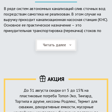
выполненный из пластика, может служить на территории с
высоким УГВ.
В ряде систем автономных канализаций слив сточных вод
посредствам самотека не реализован. В этом случае на
Очищенная вода без перебоев – незабвенная мечта
выручку приходит канализационная насосная станция (КНС).
каждого владельца загородного дома. Чтобы выполнить
Основное ее практическое назначение – это
установку кессонов, погребов и колодцев, вам непременно
принудительная транспортировка (перекачка) стоков по
следует воспользоваться услугами специалистов нашей
месту дислокации центров сбора и очистки.
компании. Мы максимально оперативно и качественно
проведем весь комплекс изыскательских мероприятий,
Читать далее
Такая станция может позиционироваться как в подвальном
выполним необходимые расчеты и проектирование,
помещении дома, так и функционировать в условиях
осуществим монтаж канализации под ключ.
окружающей среды. С внешней стороны она обустроена
корпусом из армированного стеклопластика, стойкого к
внешним механическим воздействиям. Конечная
комплектация станции может варьироваться в зависимости
АКЦИЯ
от исполнения.
До 31 августа скидки от 5 до 15% на
пластиковые погреба Топол-Эко, Тингард,
Тортила и другие, кессоны Родлекс, Термит для
скважин, декоративные емкости, мусорные