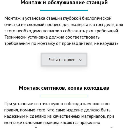
Монтаж и обслуживание станций
Монтаж и установка станции глубокой биологической
очистки не сложный процесс для эксперта в этом деле, для
этого необходимо пошагово соблюдать ряд требований.
Технически установка должна соответствовать
требованиям по монтажу от производителя, не нарушать
рекомендации в монтажной схеме и паспорте, в
электрической части, надо все же надо иметь
Читать далее
представления о требованиях ПУЭ, ведь не качественный
монтаж может привезти не только к выходу из строя
станции ГБО, но и стать причиной травмы и других более
серьезных последствий. Биологическая очистка сточных
Монтаж септиков, копка колодцев
вод – самый эффективный способ из всех существующих
сегодня. Степень очистки составляет 98%, стопроцентно
ликвидируются неприятные запахи, и на выходе из этого
При установке септика нужно соблюдать множество
оборудования вода может применяться для хозяйственных
правил, помимо того, что само изделие должно быть
нужд и полива огорода, а остатки ила при чистке могут
надежным и сделано из качественных материалов, при
стать эффективным удобрением. Нет необходимости
монтаже основные правила касаются правильно
тратить средства на ассенизаторскую машину. Системы