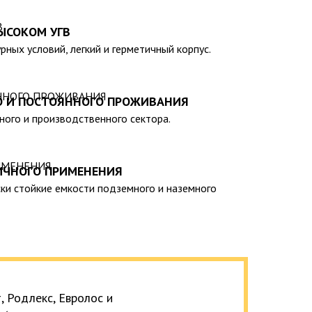
);
нии спецтехники отсутствует необходимость).
ЫСОКОМ УГВ
н-каталогу нашей компании, вы сможете выбрать
рных условий, легкий и герметичный корпус.
ависимости от ваших индивидуальных предпочтений
ельность емкостей градируется от 20 до 200 тыс.
О И ПОСТОЯННОГО ПРОЖИВАНИЯ
ия, сертифицирована на соответствие
тного и производственного сектора.
ирует ее безопасность эксплуатации и
ИЧНОГО ПРИМЕНЕНИЯ
ки стойкие емкости подземного и наземного
 Родлекс, Евролос и