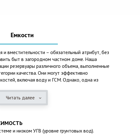
Емкости
я и вместительности – обязательный атрибут, без
вить быт в загородном частном доме. Наша
ации резервуары различного объема, выполненные
тегории качества. Они могут эффективно
костей, включая воду и ГСМ. Однако, одна из
го использования – это организация центров
зационных систем, пожарных станций.
Читать далее
 преимуществ таких изделий следует отметить:
розийных отложений и неблагоприятным
СИМОСТЬ
ней среды;
теме и низком УГВ (уровне грунтовых вод).
колебаниям;
(если следовать эксплуатационным требованиям,