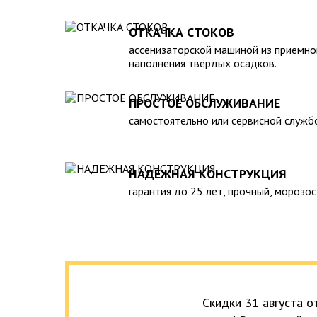
полная герметичность, что гарантирует отсутствие
высокий средний срок службы;
ОТКАЧКА СТОКОВ
экологическая безопасность;
ассенизаторской машиной из приемно
удобство монтажа.
наполнения твердых осадков.
К недостаткам пластикового септика для дачи м
профилактическое обслуживание (требуется привл
ПРОСТОЕ ОБСЛУЖИВАНИЕ
ассенизаторской машины), а также недостаточная 
постоянного проживания. Поэтому установку его 
самостоятельно или сервисной служб
месте, где будет доступ спецтехники. Мы проведе
под ключ» в максимально сжатые сроки.
НАДЕЖНАЯ КОНСТРУКЦИЯ
гарантия до 25 лет, прочный, морозос
Скидки 31 августа 