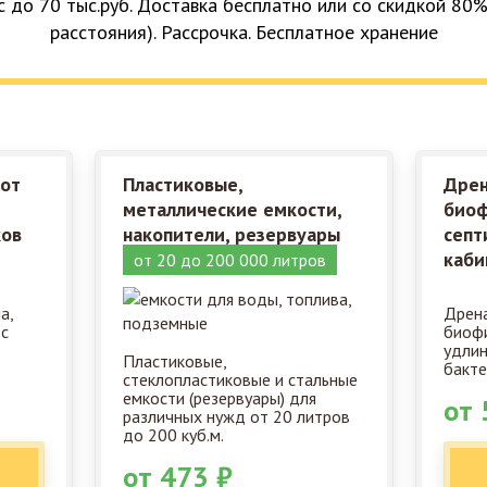
с до 70 тыс.руб. Доставка бесплатно или со скидкой 80%
расстояния). Рассрочка. Бесплатное хранение
 от
Пластиковые,
Дрен
металлические емкости,
биоф
ков
накопители, резервуары
септ
каби
от 20 до 200 000 литров
а,
Дрена
 с
биофи
удлин
Пластиковые,
бакте
стеклопластиковые и стальные
емкости (резервуары) для
от 
различных нужд от 20 литров
до 200 куб.м.
от 473 ₽