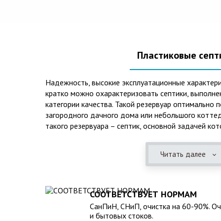
Пластиковые септ
Надежность, высокие эксплуатационные характери
кратко можно охарактеризовать септики, выполне
категории качества. Такой резервуар оптимально 
загородного дачного дома или небольшого коттед
такого резервуара – септик, основной задачей кот
механическая и биологическая очистка канализаци
Читать далее
Главная причина популярности пластиковых и стек
отсутствие коррозийного налета. К основным дос
можно также отнести:
СООТВЕТСТВУЕТ НОРМАМ
безупречное качество изготовления;
СанПиН, СНиП, очистка на 60-90%. О
стойкость к высокому давлению грунта (даже в не
и бытовых стоков.
возможность эксплуатации при пониженных темпер