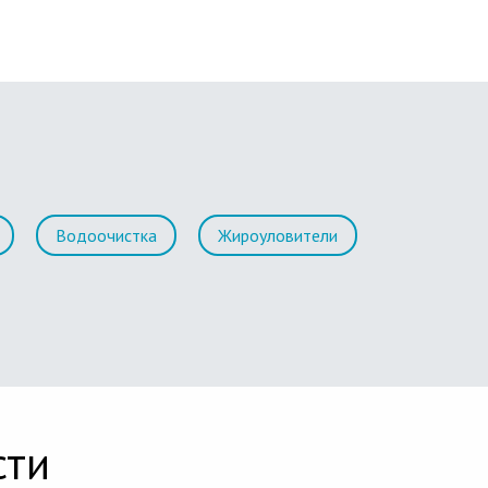
Водоочистка
Жироуловители
сти