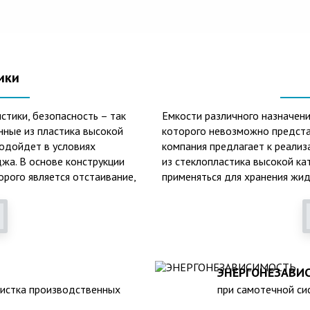
ики
стики, безопасность – так
Емкости различного назначени
нные из пластика высокой
которого невозможно предста
подойдет в условиях
компания предлагает к реализ
жа. В основе конструкции
из стеклопластика высокой ка
орого является отстаивание,
применяться для хранения жид
онных вод.
основных сфер их практическо
очистки, обустройство канали
лопластиковых септиков –
тоинствам данного изделия
Среди главных и неоспоримых
стойкость к образованию кор
ЭНЕРГОНЕЗАВИ
климатическим факторам внеш
чистка производственных
при самотечной сис
наполненном состоянии);
лояльность к температурным 
атурах в зимнее время года;
высокий средний срок службы 